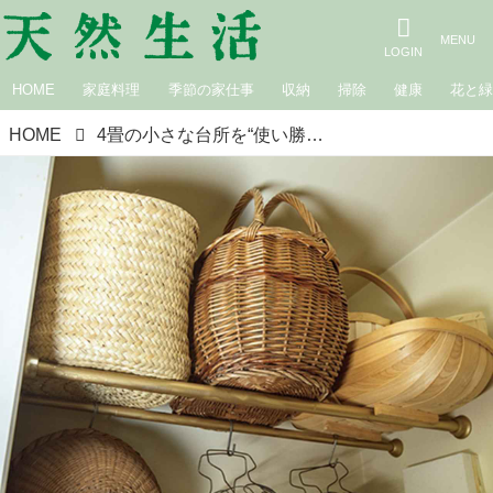
HOME
家庭料理
季節の家仕事
収納
掃除
健康
花と
HOME
4畳の小さな台所を“使い勝手よく”整える収納のひと工夫。DIYでバーを取り付けてかご置き場に／料理研究家・松長絵菜さん