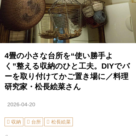
4畳の小さな台所を“使い勝手よ
く”整える収納のひと工夫。DIYでバ
ーを取り付けてかご置き場に／料理
研究家・松長絵菜さん
2026-04-20
収納
台所
松長絵菜