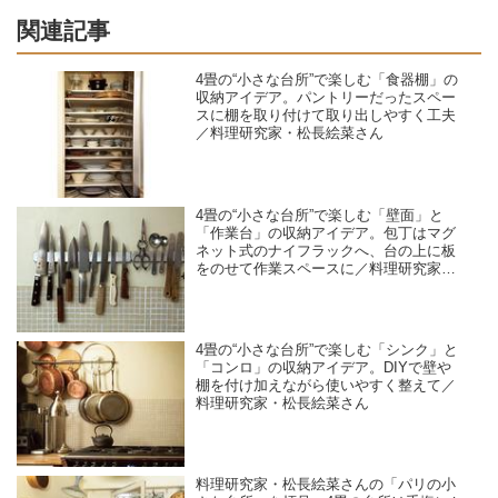
関連記事
4畳の“小さな台所”で楽しむ「食器棚」の
収納アイデア。パントリーだったスペー
スに棚を取り付けて取り出しやすく工夫
／料理研究家・松長絵菜さん
4畳の“小さな台所”で楽しむ「壁面」と
「作業台」の収納アイデア。包丁はマグ
ネット式のナイフラックへ、台の上に板
をのせて作業スペースに／料理研究家・
松長絵菜さん
4畳の“小さな台所”で楽しむ「シンク」と
「コンロ」の収納アイデア。DIYで壁や
棚を付け加えながら使いやすく整えて／
料理研究家・松長絵菜さん
料理研究家・松長絵菜さんの「パリの小