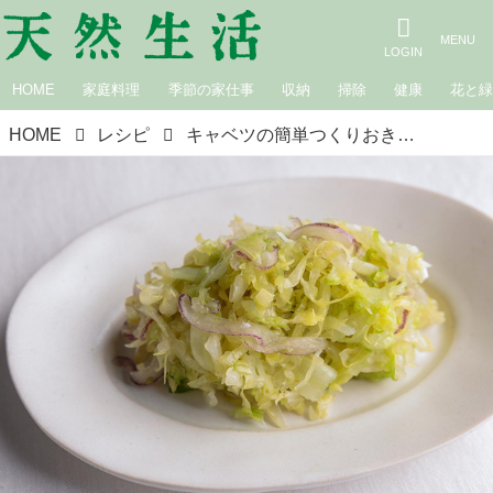
HOME
家庭料理
季節の家仕事
収納
掃除
健康
花と
HOME
レシピ
キャベツの簡単つくりおき「麹コールスロー」のつくり方。ゆずこしょうで爽やか！すぐできる“塩麹”のお弁当おかず／料理人・たかせさと美さん