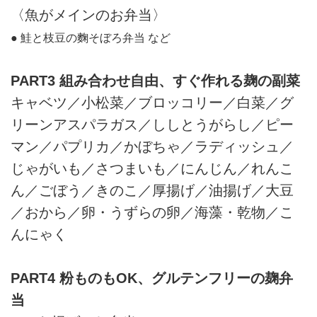
〈魚がメインのお弁当〉
● 鮭と枝豆の麴そぼろ弁当 など
PART3 組み合わせ自由、すぐ作れる麹の副菜
キャベツ／小松菜／ブロッコリー／白菜／グ
リーンアスパラガス／ししとうがらし／ピー
マン／パプリカ／かぼちゃ／ラディッシュ／
じゃがいも／さつまいも／にんじん／れんこ
ん／ごぼう／きのこ／厚揚げ／油揚げ／大豆
／おから／卵・うずらの卵／海藻・乾物／こ
んにゃく
PART4 粉ものもOK、グルテンフリーの麹弁
当