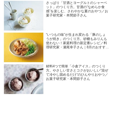
さっぱり「甘酒とヨーグルトのシャーベ
ット」のつくり方。甘酒の“なめらか食
感”を楽しむ、さわやかな夏のおやつ／お
菓子研究家・本間節子さん
“いつもの味”が生まれ変わる「豚のしょ
うが焼き」のつくり方。砂糖もみりんも
使わない！家庭料理の新定番レシピ／料
理研究家・瀬尾幸子さん｜8月のおすすめ
記事
材料4つで簡単「小倉アイス」のつくり
方。やさしい甘さとコクがおいしい“混ぜ
て冷やし固めるだけ”のひんやりおやつ／
お菓子研究家・本間節子さん