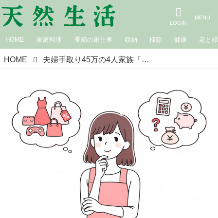
HOME
家庭料理
季節の家仕事
収納
掃除
健康
花と
HOME
夫婦手取り45万の4人家族「貯金ゼロ」から6年半で2000万円を貯めた主婦・あにかさんがやめたこと。欲しい！と思ったときこそ“デメリット”を考えてみる節約習慣