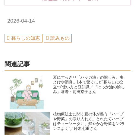
2026-04-14
暮らしの知恵
読みもの
関連記事
夏にすっきり「ハッカ油」の愉しみ。虫
よけや消臭…1本で驚くほど“暮らしに役
立つ”使い方と豆知識／『はっか油の愉し
み』著者・前田京子さん
植物療法士に聞く夏の体が整う「ハーブ
や野菜」の取り入れ方。とれたてハーブ
はティーソーダに、鮮やかな野菜を“バラ
ンスよく”／鈴木七重さん