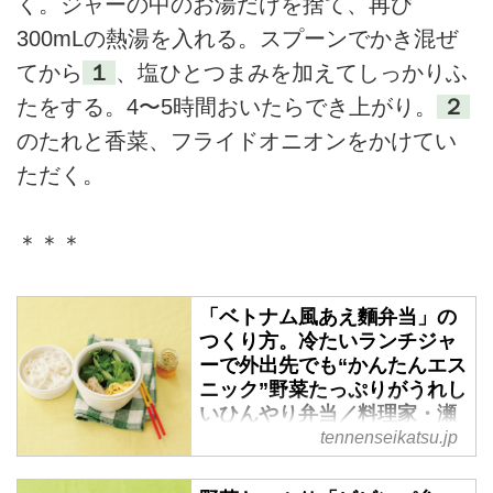
く。ジャーの中のお湯だけを捨て、再び
300mLの熱湯を入れる。スプーンでかき混ぜ
てから
１
、塩ひとつまみを加えてしっかりふ
たをする。4〜5時間おいたらでき上がり。
２
のたれと香菜、フライドオニオンをかけてい
ただく。
＊＊＊
「ベトナム風あえ麵弁当」の
つくり方。冷たいランチジャ
ーで外出先でも“かんたんエス
ニック”野菜たっぷりがうれし
いひんやり弁当／料理家・瀬
戸口しおりさん - 天然生活
tennenseikatsu.jp
web