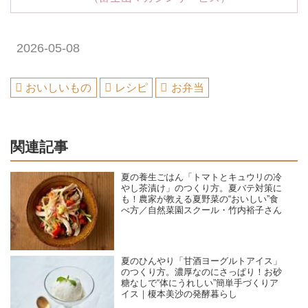
2026-05-08
おいしいもの
レシピ
お弁当
関連記事
夏の養生ごはん「トマトとキュウリの冷
やし茶漬け」のつくり方。夏バテ対策に
も！農家が教える夏野菜の“おいしい”食
べ方／自然菜園スクール・竹内裕子さん
夏のひんやり「甘酒ヨーグルトアイス」
のつくり方。濃厚なのにさっぱり！お砂
糖なしで“体にうれしい”簡単手づくりア
イス｜榎本美沙の発酵暮らし