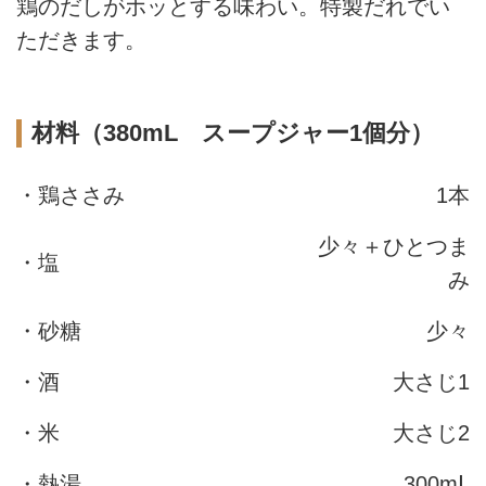
鶏のだしがホッとする味わい。特製だれでい
ただきます。
材料（380mL スープジャー1個分）
・鶏ささみ
1本
少々＋ひとつま
・塩
み
・砂糖
少々
・酒
大さじ1
・米
大さじ2
・熱湯
300mⅬ