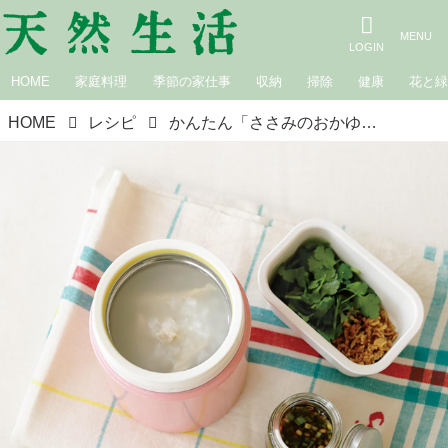
HOME
家庭料理
季節の家仕事
収納
掃除
健康
花と
HOME
レシピ
かんたん「ささみのおかゆ弁当」のつくり方。スープジャーに入れておけばお昼に食べ頃！特製ねぎだれでいただくあったか弁当／料理家・瀬戸口しおりさん