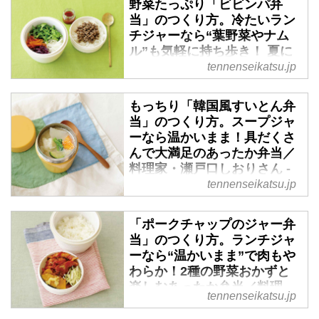
（『天然生活』2020年4月号掲
野菜たっぷり「ビビンパ弁
当」のつくり方。冷たいラン
載）
チジャーなら“葉野菜やナム
ル”も気軽に持ち歩き！ 夏に
もおすすめひんやり弁当／料
tennenseikatsu.jp
理家・瀬戸口しおりさん - 天
然生活web
もっちり「韓国風すいとん弁
（『天然生活』2020年4月号掲
当」のつくり方。スープジャ
ーなら温かいまま！具だくさ
載）
んで大満足のあったか弁当／
料理家・瀬戸口しおりさん -
天然生活web
tennenseikatsu.jp
「ポークチャップのジャー弁
当」のつくり方。ランチジャ
ーなら“温かいまま”で肉もや
わらか！2種の野菜おかずと
楽しむあったか弁当／料理
tennenseikatsu.jp
家・瀬戸口しおりさん - 天然
生活web