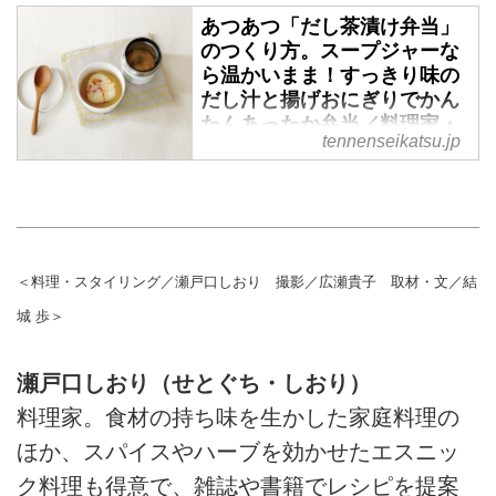
あつあつ「だし茶漬け弁当」
（『天然生活』2020年4月号掲
のつくり方。スープジャーな
載）
ら温かいまま！すっきり味の
だし汁と揚げおにぎりでかん
たんあったか弁当／料理家・
tennenseikatsu.jp
瀬戸口しおりさん - 天然生活
web
（『天然生活』2020年4月号掲
載）
＜料理・スタイリング／瀬戸口しおり 撮影／広瀬貴子 取材・文／結
城 歩＞
瀬戸口しおり（せとぐち・しおり）
料理家。食材の持ち味を生かした家庭料理の
ほか、スパイスやハーブを効かせたエスニッ
ク料理も得意で、雑誌や書籍でレシピを提案