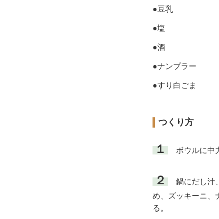
●豆乳
●塩
●酒
●ナンプラー
●すり白ごま
つくり方
１
ボウルに中力
２
鍋にだし汁、
め、ズッキーニ、
る。