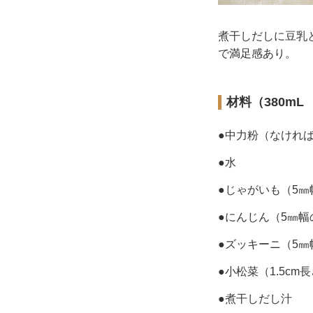
煮干しだしに豆乳
で満足感あり。
材料（380m
●中力粉（なけれ
●水
●じゃがいも（5
●にんじん（5㎜
●ズッキーニ（5
●小松菜（1.5cm
●煮干しだし汁