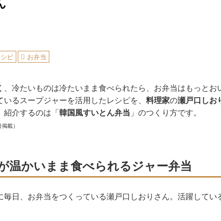
ん
レシピ
お弁当
く、冷たいものは冷たいまま食べられたら、お弁当はもっとお
ているスープジャーを活用したレシピを、
料理家
の
瀬戸口しお
、紹介するのは「
韓国風すいとん弁当
」のつくり方です。
号掲載）
が温かいまま食べられるジャー弁当
に毎日、お弁当をつくっている瀬戸口しおりさん。活躍してい