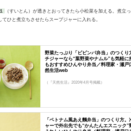
１
（すいとん）が透きとおってきたら小松菜を加える。煮立っ
してひと煮立ちさせたらスープジャーに入れる。
野菜たっぷり「ビビンパ弁当」のつくり
チジャーなら“葉野菜やナムル”も気軽に
もおすすめひんやり弁当／料理家・瀬戸口し
然生活web
（『天然生活』2020年4月号掲載）
「ベトナム風あえ麵弁当」のつくり方。
ャーで外出先でも“かんたんエスニック”