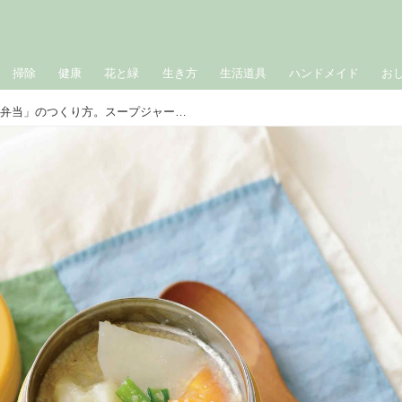
掃除
健康
花と緑
生き方
生活道具
ハンドメイド
お
もっちり「韓国風すいとん弁当」のつくり方。スープジャーなら温かいまま！具だくさんで大満足のあったか弁当／料理家・瀬戸口しおりさん