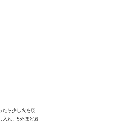
。
ったら少し火を弱
し入れ、5分ほど煮