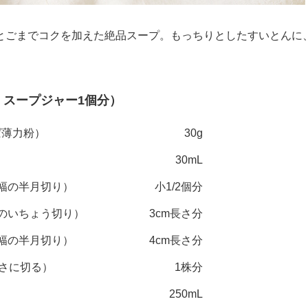
とごまでコクを加えた絶品スープ。もっちりとしたすいとんに
L スープジャー1個分）
ば薄力粉）
30g
30mL
㎜幅の半月切り）
小1/2個分
幅のいちょう切り）
3cm長さ分
㎜幅の半月切り）
4cm長さ分
長さに切る）
1株分
250mL