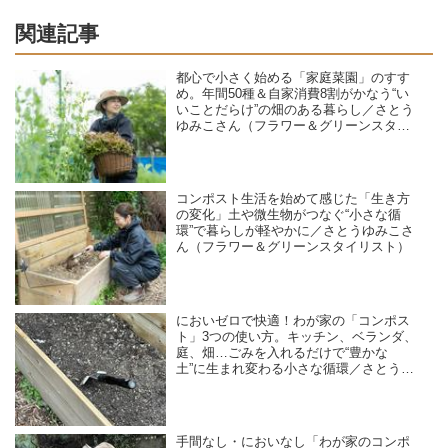
関連記事
都心で小さく始める「家庭菜園」のすす
め。年間50種＆自家消費8割がかなう“い
いことだらけ”の畑のある暮らし／さとう
ゆみこさん（フラワー＆グリーンスタイ
リスト）
コンポスト生活を始めて感じた「生き方
の変化」土や微生物がつなぐ“小さな循
環”で暮らしが軽やかに／さとうゆみこさ
ん（フラワー＆グリーンスタイリスト）
においゼロで快適！わが家の「コンポス
ト」3つの使い方。キッチン、ベランダ、
庭、畑…ごみを入れるだけで“豊かな
土”に生まれ変わる小さな循環／さとうゆ
みこさん（フラワー＆グリーンスタイリ
スト）
手間なし・においなし「わが家のコンポ