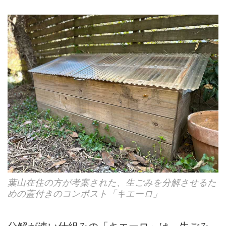
こさん。植物や野菜、土と向き
合う暮らしのなかで「小さな循
環」を実践しています。今回
は、さとうさんが愛用するコン
ポスト3タイプの具体的な使い
方を紹介します。
葉山在住の方が考案された、生ごみを分解させるた
めの蓋付きのコンポスト「キエーロ」