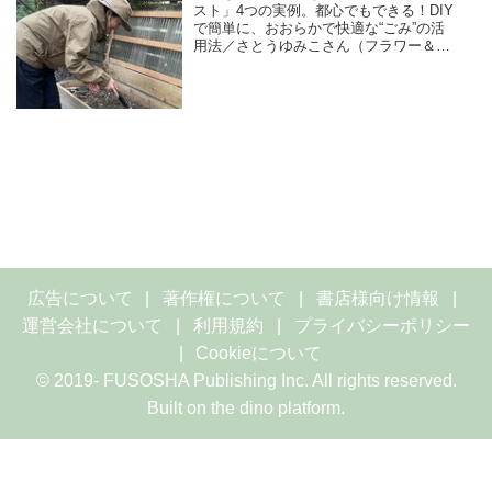
スト」4つの実例。都心でもできる！DIY
で簡単に、おおらかで快適な“ごみ”の活
用法／さとうゆみこさん（フラワー＆グ
リーンスタイリスト）
広告について
著作権について
書店様向け情報
運営会社について
利用規約
プライバシーポリシー
Cookieについて
© 2019- FUSOSHA Publishing Inc. All rights reserved.
Built on
the dino platform
.