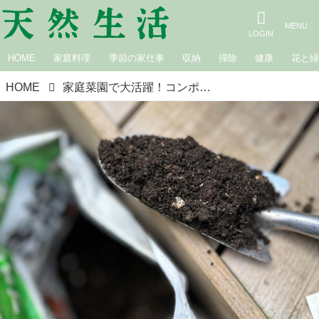
HOME
家庭料理
季節の家仕事
収納
掃除
健康
花と
HOME
家庭菜園で大活躍！コンポストの「堆肥」上手な使い方。初めてでも失敗しない“市販の土いらず”のやさしい暮らし／さとうゆみこさん（フラワー＆グリーンスタイリスト）