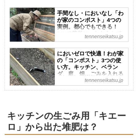
手間なし・においなし「わ
が家のコンポスト」4つの
実例。都心でもできる！
DIYで簡単に、おおらかで
tennenseikatsu.jp
快適な“ごみ”の活用法／さ
とうゆみこさん（フラワー
においゼロで快適！わが家
＆グリーンスタイリスト）
の「コンポスト」3つの使
- 天然生活web
い方。キッチン、ベラン
植物の仕事をしながら都心で家
ダ、庭、畑…ごみを入れる
庭菜園を営む、フワラー＆グリ
tennenseikatsu.jp
だけで“豊かな土”に生まれ
ーンスタイリストのさとうゆみ
変わる小さな循環／さとう
こさん。植物や野菜、土と向き
ゆみこさん（フラワー＆グ
合う暮らしのなかで「小さな循
リーンスタイリスト） - 天
環」を実践しています。今回
然生活web
は、さとうさんが愛用するコン
キッチンの生ごみ用「キエー
植物の仕事をしながら都心で家
ポスト4つの実例と、忙しい人
ロ」から出た堆肥は？
庭菜園を営む、フラワー＆グリ
でも始めやすい選び方のコツを
ーンスタイリストのさとうゆみ
紹介します。