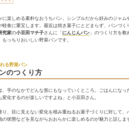
田マチ子
かに楽しめる素朴なおうちパン。シンプルだから好みのジャム
や軽食に重宝します。最近は焼き菓子にとどまらず、パンづく
研究家
の
小豆田マチ子
さんに「
にんじんパン
」のつくり方を教
、もっちりおいしい野菜パンです。
れる野菜パン
ンのつくり方
は、手のなかでどんな形にもなっていくところ。ごはんになっ
も変化するのが楽しいですよね」と小豆田さん。
量り、目に見えない変化を積み重ねるお菓子づくりに対して、
地の状態などを見ながらおおらかに楽しめるのが魅力と話しま