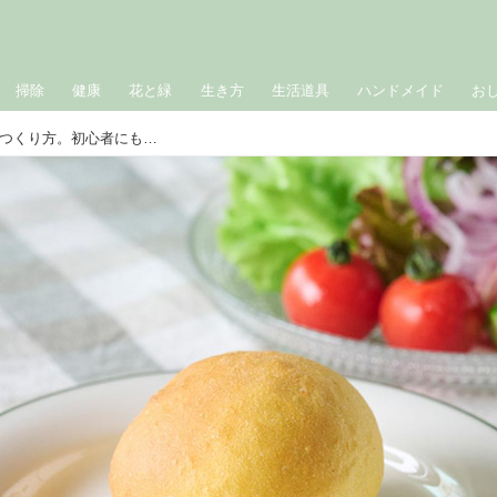
掃除
健康
花と緑
生き方
生活道具
ハンドメイド
お
もっちりふわふわ「にんじんパン」のつくり方。初心者にもおすすめ！朝ごはんやおやつに“毎日食べたい”かんたんおうちパン／小豆田マチ子さん（キャロットケーキ研究家）