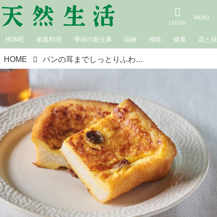
HOME
家庭料理
季節の家仕事
収納
掃除
健康
花と
HOME
パンの耳までしっとりふわふわ！絶品「フレンチトースト」のつくり方。バットよりも手軽な“ポリ袋”で感動級のおいしさに／小豆田マチ子さん（キャロットケーキ研究家）