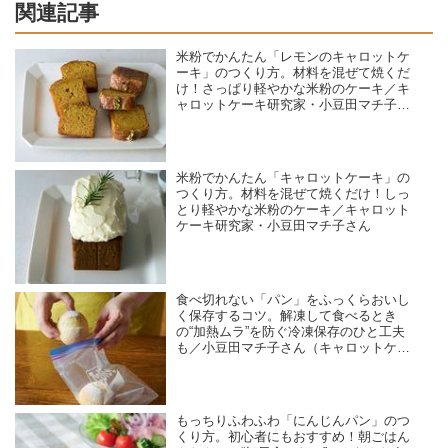
関連記事
米粉でかんたん「レモンのキャロットケ
ーキ」のつくり方。材料を混ぜて焼くだ
け！さっぱり軽やかな米粉のケーキ／キ
ャロットケーキ研究家・小豆田マチ子さ
ん
米粉でかんたん「キャロットケーキ」の
つくり方。材料を混ぜて焼くだけ！しっ
とり軽やかな米粉のケーキ／キャロット
ケーキ研究家・小豆田マチ子さん
食べ切れない「パン」をふっくらおいし
く保存するコツ。解凍して食べるとき
の“加熱ムラ”を防ぐ冷凍保存のひと工夫
も／小豆田マチ子さん（キャロットケー
キ研究家）
もっちりふわふわ「にんじんパン」のつ
くり方。初心者にもおすすめ！朝ごはん