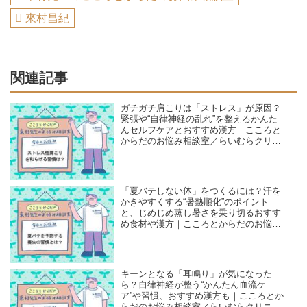
來村昌紀
関連記事
ガチガチ肩こりは「ストレス」が原因？
緊張や“自律神経の乱れ”を整えるかんた
んセルフケアとおすすめ漢方｜こころと
からだのお悩み相談室／らいむらクリニ
ック・來村昌紀先生
「夏バテしない体」をつくるには？汗を
かきやすくする“暑熱順化”のポイント
と、じめじめ蒸し暑さを乗り切るおすす
め食材や漢方｜こころとからだのお悩み
相談室／らいむらクリニック・來村昌紀
先生
キーンとなる「耳鳴り」が気になった
ら？自律神経が整う“かんたん血流ケ
ア”や習慣、おすすめ漢方も｜こころとか