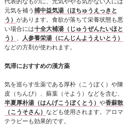
代表的なものに、元気ややる気がない人には
元気を補う
捕中益気湯（ほちゅうえっきと
う）
があります。食欲が落ちて栄養状態も悪
い場合には
十全大補湯（じゅうぜんたいほと
う）
、
人参養栄湯（にんじんようえいとう）
などの方剤が使われます。
気滞におすすめの漢方薬
気を巡らす生薬である厚朴（こうぼく）や陳
皮（ちんぴ）、蘇葉（そよう）などを含む、
半夏厚朴湯（はんげこうぼくとう）
や
香蘇散
（こうそさん）
なども使用されます。アロマ
テラピーも効果的です。