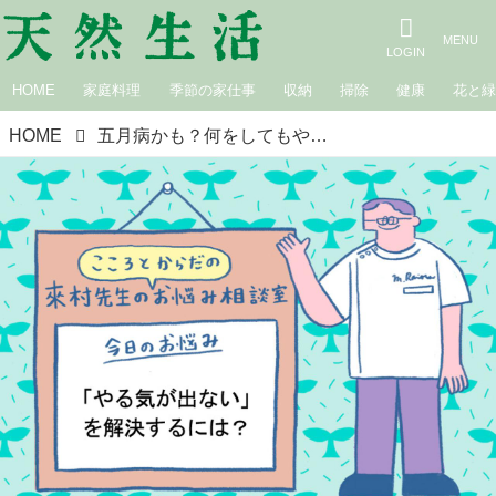
HOME
家庭料理
季節の家仕事
収納
掃除
健康
花と
HOME
五月病かも？何をしてもやる気が出ない「春の不調」の正体は？漢方専門医が教える“元気を取り戻す”3つの習慣｜こころとからだのお悩み相談室／らいむらクリニック・來村昌紀先生