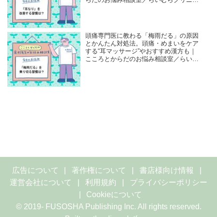
らだのお悩み相談室／らいむらクリニッ
ク・來村昌紀先生
頭痛専門医に教わる「梅雨だる」の原因
とかんたん対処法。頭痛・めまいをケア
する“耳マッサージ”やおすすめ漢方も｜
こころとからだのお悩み相談室／らいむ
らクリニック・來村昌紀先生
広告について
著作権について
書店様向け情報
運営会社について
利用規約
プライバシーポリシー
Cookieについて
© 2019- FUSOSHA Publishing Inc. All rights reserved.