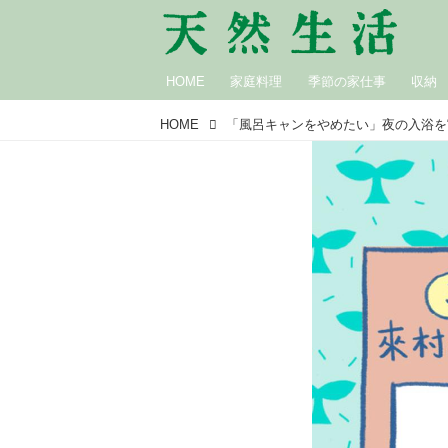
HOME
家庭料理
季節の家仕事
収納
HOME