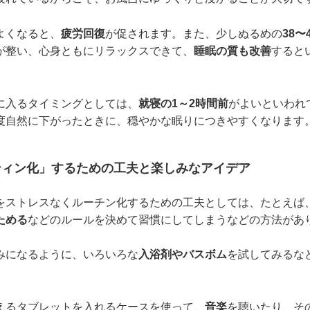
よくなると、
疲労回復
が促されます。また、少しぬるめの
38〜
が整い、心身ともにリラックスできて、
睡眠の質も改善
すると
に入るタイミングとしては、
就寝の1～2時間前
がよいといわれ
度自然に下がったときに、穏やかな眠りにつきやすくなります
ティン化」するための工夫と楽しみなアイデア
をストレスなくルーチン化するための工夫としては、たとえば
ためる
などのルールを決めて習慣にしてしまうなどの方法があ
みになるように、いろいろな
入浴剤やバスボム
を試してみるな
えるタブレットを入れるケースを使って、
音楽
を聴いたり、そ