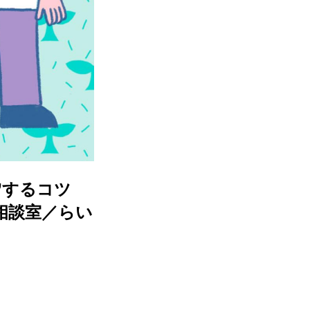
”するコツ
相談室／らい