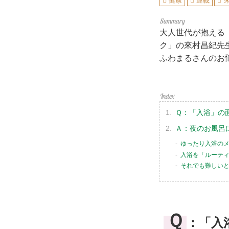
健康
連載
大人世代が抱える
ク」の來村昌紀先
ふわまるさんのお
Ｑ：「入浴」の
Ａ：夜のお風呂
ゆったり入浴の
入浴を「ルーテ
それでも難しい
Ｑ
：「入