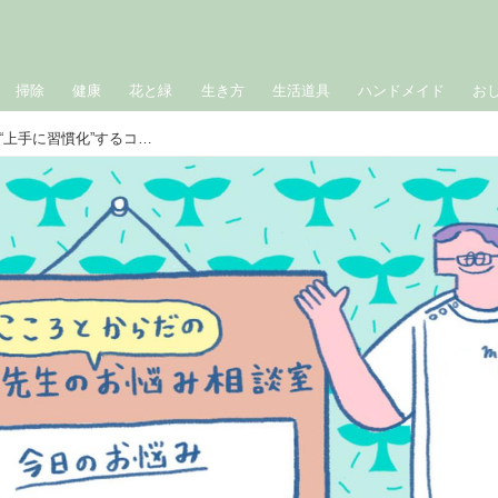
掃除
健康
花と緑
生き方
生活道具
ハンドメイド
お
「風呂キャンをやめたい」夜の入浴を“上手に習慣化”するコツは？うれしいメリットも｜こころとからだのお悩み相談室／らいむらクリニック・來村昌紀先生