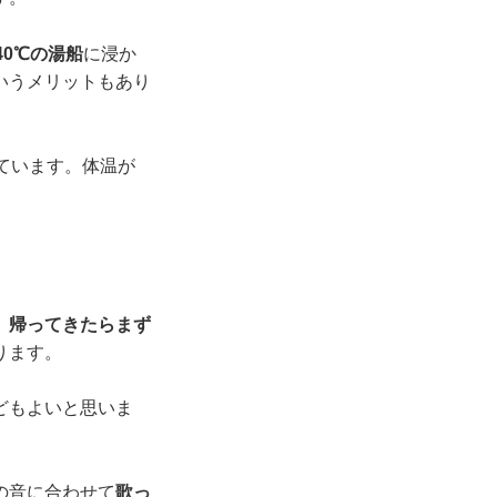
40℃の湯船
に浸か
いうメリットもあり
ています。体温が
。
、
帰ってきたらまず
ります。
どもよいと思いま
の音に合わせて
歌っ