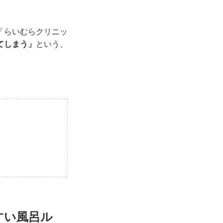
「らいむらクリニッ
てしまう」
という、
すい風呂ル