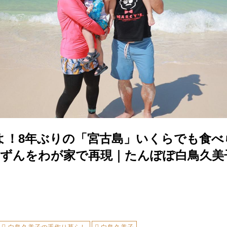
よ！8年ぶりの「宮古島」いくらでも食べ
りずんをわが家で再現｜たんぽぽ白鳥久美