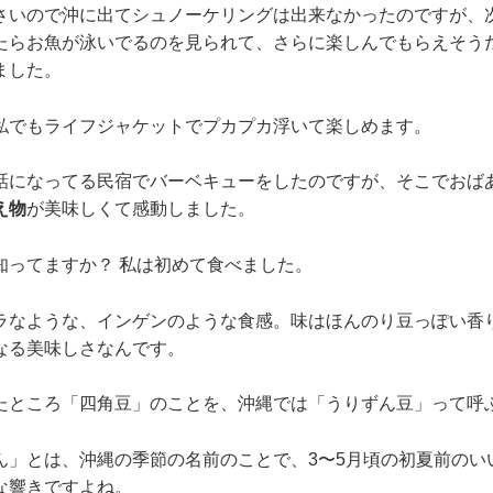
さいので沖に出てシュノーケリングは出来なかったのですが、
たらお魚が泳いでるのを見られて、さらに楽しんでもらえそう
ました。
私でもライフジャケットでプカプカ浮いて楽しめます。
話になってる民宿でバーベキューをしたのですが、そこでおば
え物
が美味しくて感動しました。
知ってますか？ 私は初めて食べました。
ラなような、インゲンのような食感。味はほんのり豆っぽい香
なる美味しさなんです。
たところ「四角豆」のことを、沖縄では「うりずん豆」って呼
ん」とは、沖縄の季節の名前のことで、3〜5月頃の初夏前のい
な響きですよね。