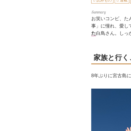
読みもの
連載
お笑いコンビ、た
事」に憧れ、愛し
た
白鳥さん。しっ
家族と行く
8年ぶりに宮古島