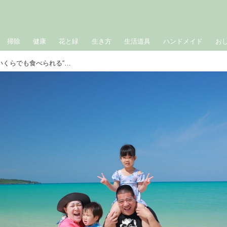
掃除
健康
花と緑
生き方
生活道具
ハンドメイド
お
最高だったよ！8年ぶりの「宮古島」いくらでも食べられる“おばあの味”うりずんをわが家で再現｜たんぽぽ白鳥久美子の手づくり暮らし