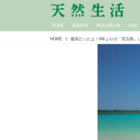
HOME
家庭料理
季節の家仕事
収納
HOME