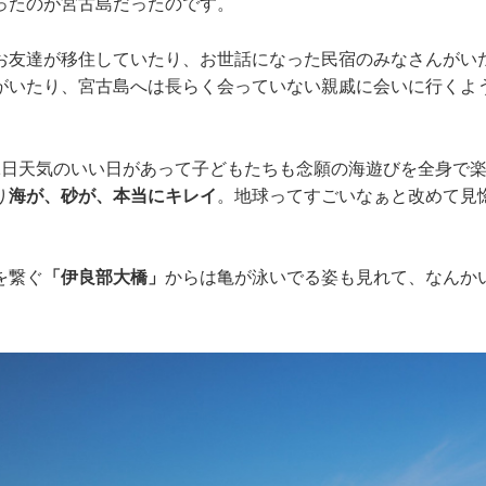
ったのが宮古島だったのです。
お友達が移住していたり、お世話になった民宿のみなさんがい
がいたり、宮古島へは長らく会っていない親戚に会いに行くよ
1日天気のいい日があって子どもたちも念願の海遊びを全身で
り
海が、砂が、本当にキレイ
。地球ってすごいなぁと改めて見
を繋ぐ
「伊良部大橋」
からは亀が泳いでる姿も見れて、なんか