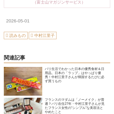
（富士山マガジンサービス）
2026-05-01
読みもの
中村江里子
関連記事
パリ生活でわかった日本の優秀食材＆日
用品。日本の「ラップ」はやっぱり優
秀！中村江里子さんが帰国するたびに必
ず買うもの
フランスのマダムは「ノーメイク」が普
通？パリ在住27年・中村江里子さんが見
たフランス女性の“シンプル”な美容法と
やめたこと