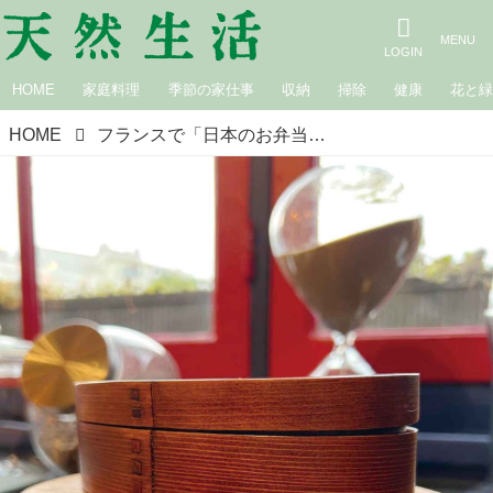
HOME
家庭料理
季節の家仕事
収納
掃除
健康
花と
HOME
フランスで「日本のお弁当」がブーム！日本のママはプロ級？パリ在住27年・中村江里子さんが見た“LE BENTO”の広がりとお弁当事情