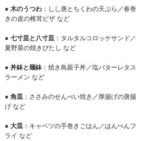
● 木のうつわ
：しし唐とちくわの天ぷら／春巻
きの皮の椎茸ピザ など
● 七寸皿と八寸皿
：タルタルコロッケサンド／
夏野菜の焼きびたし など
● 丼鉢と麺鉢
：焼き鳥親子丼／塩バターレタス
ラーメン など
● 角皿
：ささみのせんべい焼き／厚揚げの唐揚
げ など
● 大皿
：キャベツの手巻きごはん／はんぺんフ
ライ など