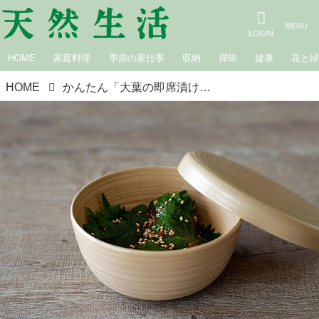
HOME
家庭料理
季節の家仕事
収納
掃除
健康
花と
HOME
かんたん「大葉の即席漬け」のつくり方。えごまの葉のしょうゆ漬けを“大葉”で簡単に！アツアツごはんと食べたい夏の一品／うつわ千鳥・柳田栄萬さん