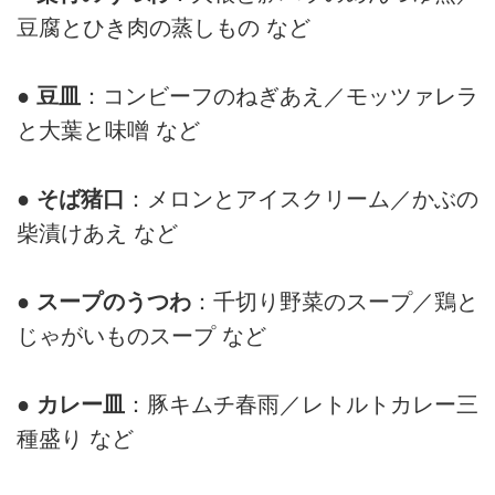
豆腐とひき肉の蒸しもの など
● 豆皿
：コンビーフのねぎあえ／モッツァレラ
と大葉と味噌 など
● そば猪口
：メロンとアイスクリーム／かぶの
柴漬けあえ など
● スープのうつわ
：千切り野菜のスープ／鶏と
じゃがいものスープ など
● カレー皿
：豚キムチ春雨／レトルトカレー三
種盛り など