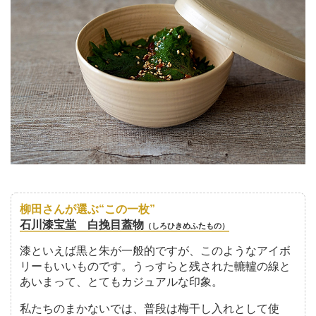
柳田さんが選ぶ“この一枚”
石川漆宝堂 白挽目蓋物
（しろひきめふたもの）
漆といえば黒と朱が一般的ですが、このようなアイボ
リーもいいものです。うっすらと残された轆轤の線と
あいまって、とてもカジュアルな印象。
私たちのまかないでは、普段は梅干し入れとして使