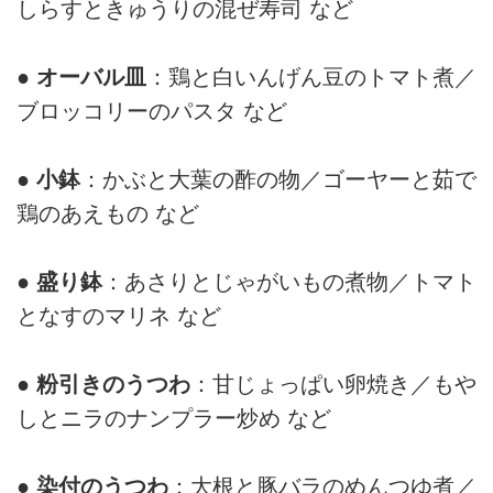
しらすときゅうりの混ぜ寿司 など
● オーバル皿
：鶏と白いんげん豆のトマト煮／
ブロッコリーのパスタ など
● 小鉢
：かぶと大葉の酢の物／ゴーヤーと茹で
鶏のあえもの など
● 盛り鉢
：あさりとじゃがいもの煮物／トマト
となすのマリネ など
● 粉引きのうつわ
：甘じょっぱい卵焼き／もや
しとニラのナンプラー炒め など
● 染付のうつわ
：大根と豚バラのめんつゆ煮／