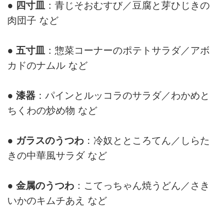
● 四寸皿
：青じそおむすび／豆腐と芽ひじきの
肉団子 など
● 五寸皿
：惣菜コーナーのポテトサラダ／アボ
カドのナムル など
● 漆器
：パインとルッコラのサラダ／わかめと
ちくわの炒め物 など
● ガラスのうつわ
：冷奴とところてん／しらた
きの中華風サラダ など
● 金属のうつわ
：こてっちゃん焼うどん／さき
いかのキムチあえ など