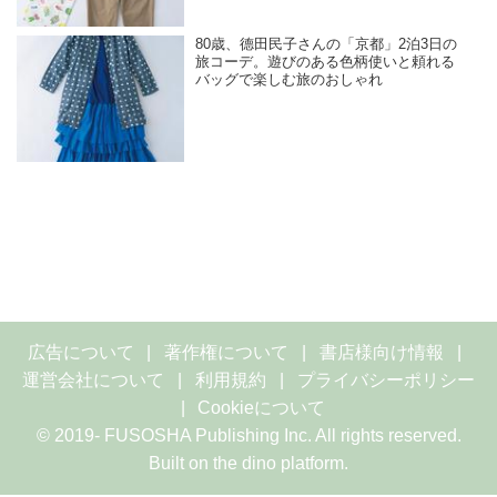
80歳、德田民子さんの「京都」2泊3日の
旅コーデ。遊びのある色柄使いと頼れる
バッグで楽しむ旅のおしゃれ
広告について
著作権について
書店様向け情報
運営会社について
利用規約
プライバシーポリシー
Cookieについて
© 2019- FUSOSHA Publishing Inc. All rights reserved.
Built on
the dino platform
.