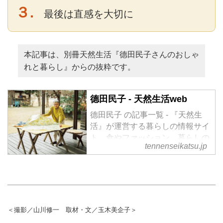
３.
最後は直感を大切に
本記事は、別冊天然生活『德田民子さんのおしゃ
れと暮らし』からの抜粋です。
德田民子 - 天然生活web
德田民子 の記事一覧 - 『天然生
活』が運営する暮らしの情報サイ
ト。食やファッション、暮らしの
tennenseikatsu.jp
知恵はもちろん、Webオリジナル
の情報を毎日配信
＜撮影／山川修一 取材・文／玉木美企子＞