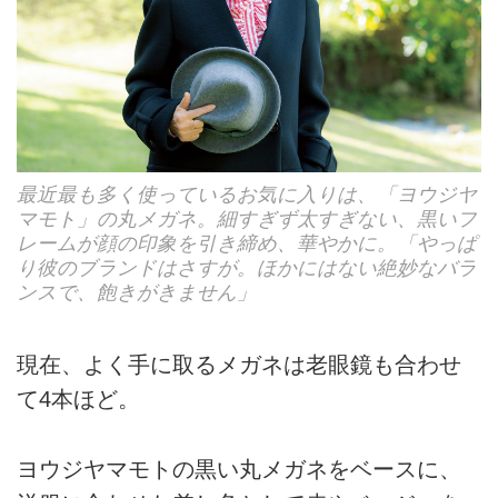
最近最も多く使っているお気に入りは、「ヨウジヤ
マモト」の丸メガネ。細すぎず太すぎない、黒いフ
レームが顔の印象を引き締め、華やかに。「やっぱ
り彼のブランドはさすが。ほかにはない絶妙なバラ
ンスで、飽きがきません」
現在、よく手に取るメガネは老眼鏡も合わせ
て4本ほど。
ヨウジヤマモトの黒い丸メガネをベースに、