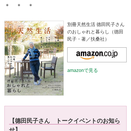
＊ ＊ ＊
別冊天然生活 德田民子さん
のおしゃれと暮らし（德田
民子・著／扶桑社）
amazonで見る
【德田民子さん トークイベントのお知ら
せ】