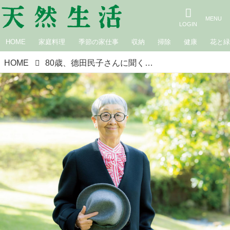
HOME
家庭料理
季節の家仕事
収納
掃除
健康
花と
HOME
80歳、德田民子さんに聞く「似合うメガネ」の選び方。化粧いらずは“メガネのおかげ”4本の愛用品も拝見