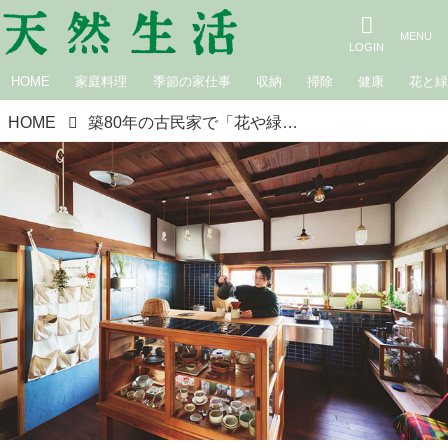
HOME
家庭料理
季節の家仕事
収納
掃除
健康
花と
HOME
築80年の古民家で「花や緑」に囲まれて暮らす豊かな日々。空や海を感じるインテリアで植物の“自然な姿”を楽しむ／フラワーコーディネーター・山下有世さん