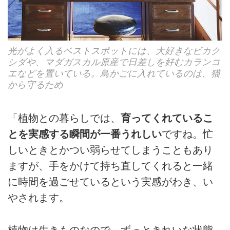
光がよく入るベストスポットには、大好きなビカク
シダや、マダガスカル原産で日差しを好むカランコ
エなどを置いている。鳥かごに入れているのは、猫
から守るため
「植物との暮らしでは、
育ってくれているこ
とを実感する瞬間が一番うれしい
ですね。忙
しいときとかつい弱らせてしまうこともあり
ますが、手をかけて持ち直してくれると一緒
に時間を過ごせているという実感がわき、い
やされます。
植物は生きものなので、ずっときれいな状態