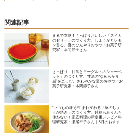
関連記事
まるで本物！さっぱりおいしい「スイカ
のゼリー」のつくり方。しょうがとレモ
ン香る、夏のひんやりおやつ／お菓子研
究家・本間節子さん
さっぱり「甘酒とヨーグルトのシャーベ
ット」のつくり方。甘酒の“なめらか食
感”を楽しむ、さわやかな夏のおやつ／お
菓子研究家・本間節子さん
“いつもの味”が生まれ変わる「豚のしょ
うが焼き」のつくり方。砂糖もみりんも
使わない！家庭料理の新定番レシピ／料
理研究家・瀬尾幸子さん｜8月のおすすめ
記事