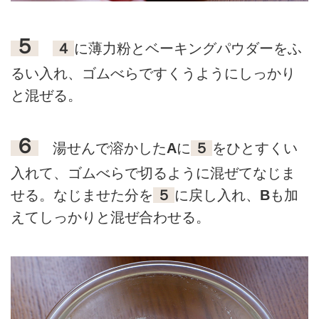
５
４
に薄力粉とベーキングパウダーをふ
るい入れ、ゴムべらですくうようにしっかり
と混ぜる。
６
湯せんで溶かした
A
に
５
をひとすくい
入れて、ゴムべらで切るように混ぜてなじま
せる。なじませた分を
５
に戻し入れ、
B
も加
えてしっかりと混ぜ合わせる。