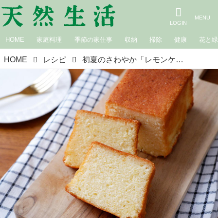
HOME
家庭料理
季節の家仕事
収納
掃除
健康
花と
HOME
レシピ
初夏のさわやか「レモンケーキ」のつくり方。冷やしても“ふんわり軽やか”元パティシエに教わるおいしく冷凍保存する知恵も／おやつ家・くぼりなさん