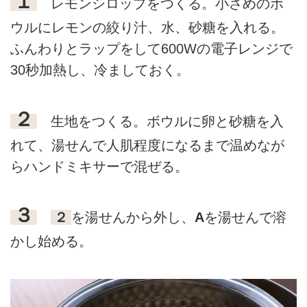
１
レモンシロップをつくる。小さめのボ
ウルにレモンの絞り汁、水、砂糖を入れる。
ふんわりとラップをして600Wの電子レンジで
30秒加熱し、冷ましておく。
２
生地をつくる。ボウルに卵と砂糖を入
れて、湯せんで人肌程度になるまで温めなが
らハンドミキサーで混ぜる。
３
２
を湯せんから外し、
A
を湯せんで溶
かし始める。