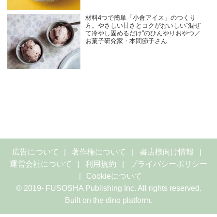
材料4つで簡単「小倉アイス」のつくり
方。やさしい甘さとコクがおいしい“混ぜ
て冷やし固めるだけ”のひんやりおやつ／
お菓子研究家・本間節子さん
広告について
著作権について
書店様向け情報
運営会社について
利用規約
プライバシーポリシー
Cookieについて
© 2019- FUSOSHA Publishing Inc. All rights reserved.
Built on
the dino platform
.