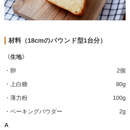
材料（18cmのパウンド型1台分）
〈生地〉
・卵
2個
・上白糖
80g
・薄力粉
100g
・ベーキングパウダー
2g
A