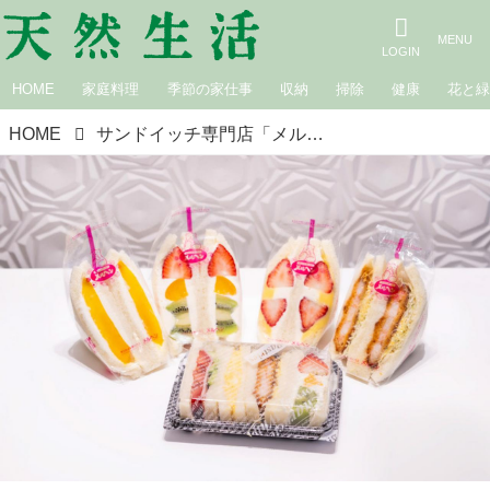
HOME
家庭料理
季節の家仕事
収納
掃除
健康
花と
HOME
サンドイッチ専門店「メルヘン」で食べたい人気サンドTOP5。東京駅で迷ったらこれ！日々のランチや手土産で楽しみたい“店内手づくり”のできたてサンド