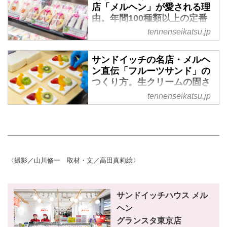
店「メルヘン」が愛される理
由。年間100種類以上の定番
＆限定サンドと店内厨房から
tennenseikatsu.jp
届ける“できたて”のおいしさ
の魅力 - 天然生活web
サンドイッチの名店・メルヘ
総菜からスイーツまで、季節や気
ン直伝「フルーツサンド」の
分に寄り添うサンドイッチが並ぶ
つくり方。生クリームの固さ
専門店「サンドイッチハウス メ
とフルーツの切り方がポイン
tennenseikatsu.jp
ルヘン」。どれもやさしい味わい
ト！お店の人気メニューを自
のサンドイッチは、店内の厨房で
宅で再現 - 天然生活web
ひとつひとつていねいに手づくり
サンドイッチ専門店「サンドイッ
されています。ふだんの暮らしに
チハウス メルヘン」で長年愛さ
そっと寄り添うそのおいしさにつ
れる看板メニュー「フルーツスペ
いて、お話をうかがいました。
〈撮影／山川修一 取材・文／高田真莉絵〉
シャル」。ふわふわのパンに、大
ぶりのいちごや黄桃がはさまれ
た、見た目にも華やかなサンドイ
サンドイッチハウス メル
ッチです。今回はメルヘンの厨房
ヘン
におじゃまし、自宅でも再現しや
グランスタ東京店
すい「フルーツスペシャル」のつ