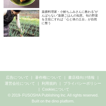
薬膳料理家・小鮒ちふみさんに教わる“が
んばらない”薬膳ごはんの知恵。旬の野菜
を主役にすれば「心と体の土台」が自然
に整う
広告について
著作権について
書店様向け情報
運営会社について
利用規約
プライバシーポリシー
Cookieについて
© 2019- FUSOSHA Publishing Inc. All rights reserved.
Built on
the dino platform
.