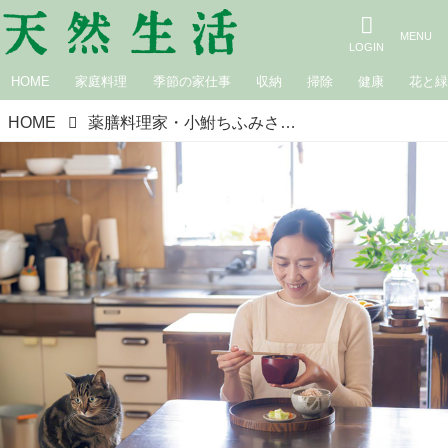
HOME
家庭料理
季節の家仕事
収納
掃除
健康
花と
HOME
薬膳料理家・小鮒ちふみさんに教わる「薬膳ごはん」基本のき。蒸す・ゆでる・煮るがベースの“がんばらない料理”で体をやさしく整える