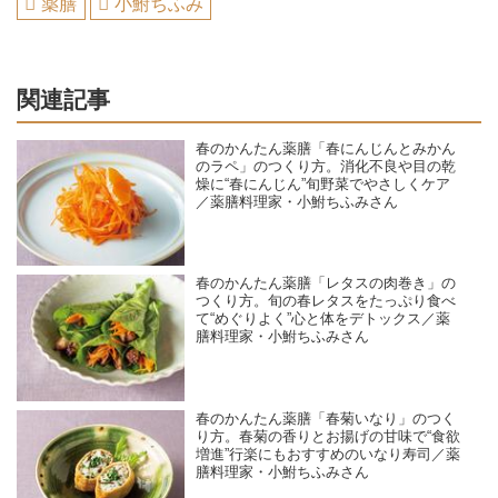
薬膳
小鮒ちふみ
関連記事
春のかんたん薬膳「春にんじんとみかん
のラペ」のつくり方。消化不良や目の乾
燥に“春にんじん”旬野菜でやさしくケア
／薬膳料理家・小鮒ちふみさん
春のかんたん薬膳「レタスの肉巻き」の
つくり方。旬の春レタスをたっぷり食べ
て“めぐりよく”心と体をデトックス／薬
膳料理家・小鮒ちふみさん
春のかんたん薬膳「春菊いなり」のつく
り方。春菊の香りとお揚げの甘味で“食欲
増進”行楽にもおすすめのいなり寿司／薬
膳料理家・小鮒ちふみさん