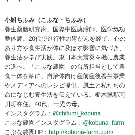
＊ ＊ ＊
小鮒ちふみ（こふな・ちふみ）
養生薬膳研究家、国際中医薬膳師、医学気功
整体師。20代で進行性の胃がんを経て、心の
あり方や食生活が体に及ぼす影響に気づき、
養生法を学び実践。東日本大震災を機に農業
の道へ。「こぶな農園」の台所担当として農
食一体を軸に、自治体向け産前産後養生事業
やメディアへのレシピ提供、風土と私たちの
命になじむ養生法を伝えている。栃木県那珂
川町在住。40代、一児の母。
インスタグラム：
@chifumi_kobuna
こぶな農園インスタグラム：
@kobuna_farm
こぶな農園HP：
http://kobuna-farm.com/