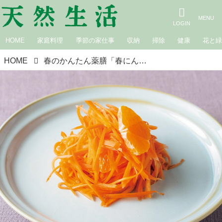
HOME
家庭料理
季節の家仕事
収納
掃除
健康
花と
HOME
春のかんたん薬膳「春にんじんとみかんのラペ」のつくり方。消化不良や目の乾燥に“春にんじん”旬野菜でやさしくケア／薬膳料理家・小鮒ちふみさん