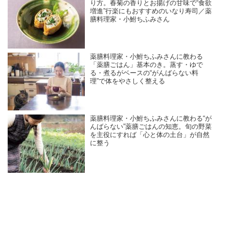
り方。春菊の香りとお揚げの甘味で“食欲
増進”行楽にもおすすめのいなり寿司／薬
膳料理家・小鮒ちふみさん
薬膳料理家・小鮒ちふみさんに教わる
「薬膳ごはん」基本のき。蒸す・ゆで
る・煮るがベースの“がんばらない料
理”で体をやさしく整える
薬膳料理家・小鮒ちふみさんに教わる“が
んばらない”薬膳ごはんの知恵。旬の野菜
を主役にすれば「心と体の土台」が自然
に整う