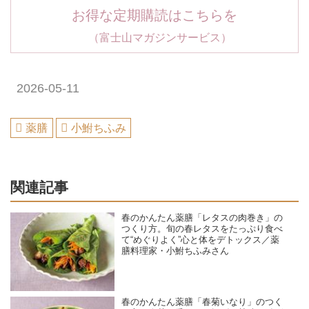
お得な定期購読はこちらを
（富士山マガジンサービス）
2026-05-11
薬膳
小鮒ちふみ
関連記事
春のかんたん薬膳「レタスの肉巻き」の
つくり方。旬の春レタスをたっぷり食べ
て“めぐりよく”心と体をデトックス／薬
膳料理家・小鮒ちふみさん
春のかんたん薬膳「春菊いなり」のつく