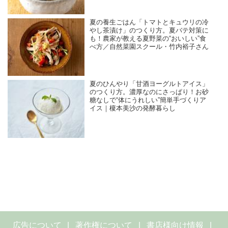
夏の養生ごはん「トマトとキュウリの冷
やし茶漬け」のつくり方。夏バテ対策に
も！農家が教える夏野菜の“おいしい”食
べ方／自然菜園スクール・竹内裕子さん
夏のひんやり「甘酒ヨーグルトアイス」
のつくり方。濃厚なのにさっぱり！お砂
糖なしで“体にうれしい”簡単手づくりア
イス｜榎本美沙の発酵暮らし
広告について
著作権について
書店様向け情報