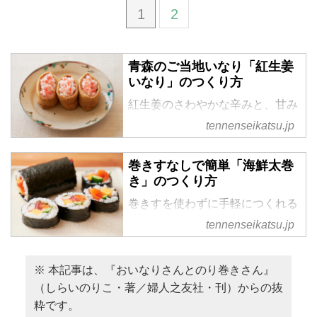
1
2
青森のご当地いなり「紅生姜
いなり」のつくり方
紅生姜のさわやかな辛みと、甘み
のあるもち米の酢飯が調和する
tennenseikatsu.jp
「紅生姜いなり」。青森で親しま
れているご当地いなりのひとつで
巻きすなしで簡単「海鮮太巻
す。本記事では、料理研究家・し
き」のつくり方
らいのりこさんの著書『おいなり
さんとのり巻きさん』から、その
巻きすを使わずに手軽につくれる
つくり方を紹介します。いつもの
「海鮮太巻き」。刺身をあらかじ
tennenseikatsu.jp
いなり寿司とはひと味違うおいし
めわさび醤油で和えておくこと
さを楽しめます。
で、ひと口ごとにうま味が広がり
ます。本記事では、料理研究家・
※ 本記事は、『おいなりさんとのり巻きさん』
しらいのりこさんの著書『おいな
（しらいのりこ・著／婦人之友社・刊）からの抜
りさんとのり巻きさん』から、ハ
粋です。