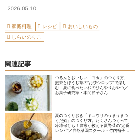
2026-05-10
家庭料理
レシピ
おいしいもの
しらいのりこ
関連記事
つるんとおいしい「白玉」のつくり方。
煎茶とほうじ茶の“お茶シロップ”で楽し
む、夏に食べたい和のひんやりおやつ／
お菓子研究家・本間節子さん
夏のつくりおき「キュウリのうまうまつ
くだ煮」のつくり方。たくさんつくって
冷凍保存も！農家が教える夏野菜の“定番
レシピ”／自然菜園スクール・竹内裕子さ
ん