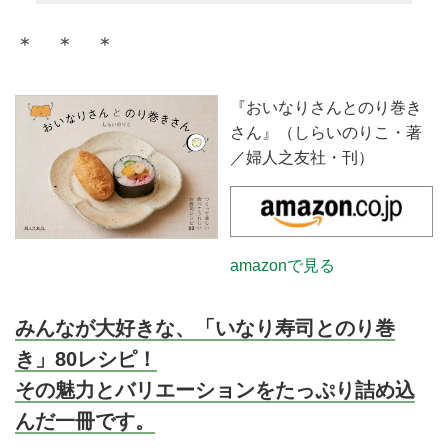
ーフサイズでつくる太巻きのレシ
ピを紹介。家庭でも気軽に楽しめ
＊ ＊ ＊
る、華やかな一品です。
『おいなりさんとのり巻き
さん』（しらいのりこ・著
／婦人之友社・刊）
amazonで見る
みんなが大好きな、「いなり寿司とのり巻
き」80レシピ！
その魅力とバリエーションをたっぷり詰め込
んだ一冊です。