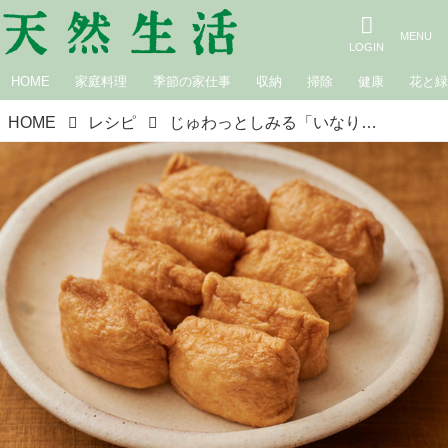
HOME
家庭料理
季節の家仕事
収納
掃除
健康
花と
HOME
レシピ
じゅわっとしみる「いなり寿司」のつくり方。油揚げをおいしく煮るコツと“関東風いなり”の基本レシピ／料理研究家・しらいのりこさん