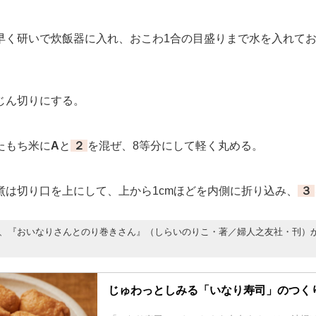
く研いで炊飯器に入れ、おこわ1合の目盛りまで水を入れてお
ん切りにする。
たもち米に
A
と
２
を混ぜ、8等分にして軽く丸める。
は切り口を上にして、上から1cmほどを内側に折り込み、
３
、『おいなりさんとのり巻きさん』（しらいのりこ・著／婦人之友社・刊）
じゅわっとしみる「いなり寿司」のつく