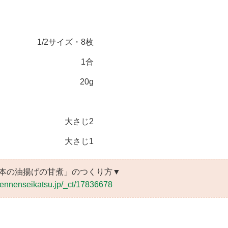
1/2サイズ・8枚
1合
20g
大さじ2
大さじ1
本の油揚げの甘煮」のつくり方▼
/tennenseikatsu.jp/_ct/17836678