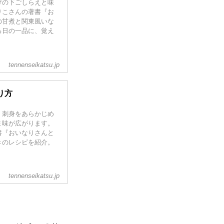
げの下ごしらえと味
りこさんの著書『お
の甘煮と関東風いな
る日の一品に、覚え
tennenseikatsu.jp
り方
。刺身をあらかじめ
ま味が広がります。
書『おいなりさんと
きのレシピを紹介。
tennenseikatsu.jp