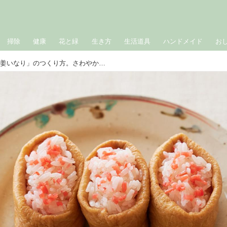
掃除
健康
花と緑
生き方
生活道具
ハンドメイド
お
青森のご当地いなり「紅生姜いなり」のつくり方。さわやかな辛味と甘いもち米の酢飯がおいしいいなり寿司／料理研究家・しらいのりこさん