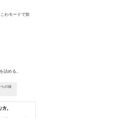
こわモードで炊
を詰める。
からの抜
り方。