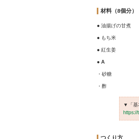
材料（8個分）
● 油揚げの甘煮
● もち米
● 紅生姜
●
A
・砂糖
・酢
▼「基
https:/
つくり方