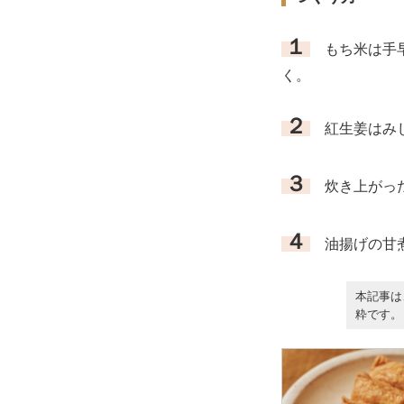
１
もち米は手早
く。
２
紅生姜はみじ
３
炊き上がっ
４
油揚げの甘煮
本記事は
粋です。