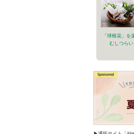
「球根花」を
むしつらい
▶通販サイト「iH