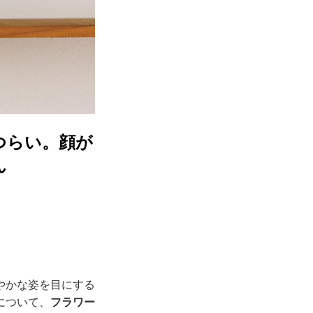
つらい。顔が
ん
やかな姿を目にする
について、
フラワー