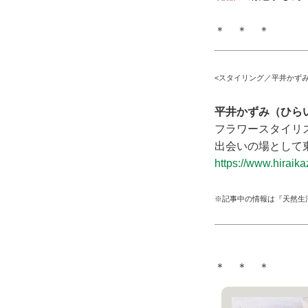
＊ ＊ ＊
<スタイリング／平井かず
平井かずみ（ひら
フラワースタイリ
出会いの場として東
https://www.hiraik
※記事中の情報は『天然生
＊ ＊ ＊