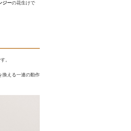
ンジー
の花生けで
です。
を換える一連の動作