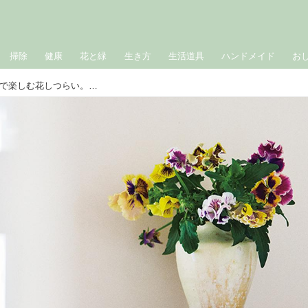
掃除
健康
花と緑
生き方
生活道具
ハンドメイド
お
フラワースタイリストの「パンジー」で楽しむ花しつらい。顔が上を向くように生けてかわいらしく／平井かずみさん