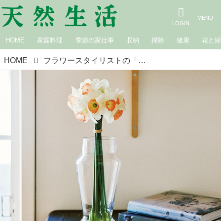
HOME
家庭料理
季節の家仕事
収納
掃除
健康
花と
HOME
フラワースタイリストの「スイセン」で楽しむ花しつらい。やさしく束ねて“凛とした立ち姿”に／平井かずみさん