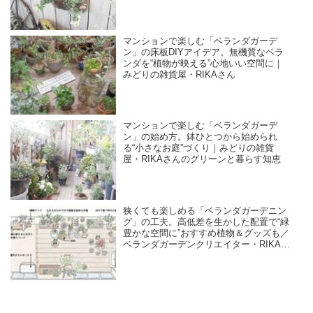
グリーンと暮らす知恵
マンションで楽しむ「ベランダガーデ
ン」の床板DIYアイデア。無機質なベラ
ンダを“植物が映える”心地いい空間に｜
みどりの雑貨屋・RIKAさん
マンションで楽しむ「ベランダガーデ
ン」の始め方。鉢ひとつから始められ
る“小さなお庭”づくり｜みどりの雑貨
屋・RIKAさんのグリーンと暮らす知恵
狭くても楽しめる「ベランダガーデニン
グ」の工夫。高低差を生かした配置で“緑
豊かな空間に”おすすめ植物＆グッズも／
ベランダガーデンクリエイター・RIKAさ
ん