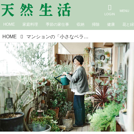
HOME
家庭料理
季節の家仕事
収納
掃除
健康
花と
HOME
マンションの「小さなベランダ」で50種の植物を栽培！ベランダガーデニング歴19年の“大好きな植物”に囲まれた暮らしを拝見／ベランダガーデンクリエイター・RIKAさん