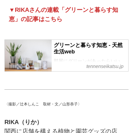
▼RIKAさんの連載「グリーンと暮らす知
恵」の記事はこちら
グリーンと暮らす知恵 - 天然
生活web
部屋にグリーンがあったらいい
tennenseikatsu.jp
な、と思いながら、選び方がわか
らず迷ってしまうことはありませ
んか。観葉植物は、種類によって
姿や育ち方がさまざま。「みどり
の雑貨屋」RIKAさんに、初心者
でも始めやすい、グリーンと上手
〈撮影／辻本しんこ 取材・文／山形恭子〉
に暮らすアイデアを伺います。
RIKA（りか）
関西に店舗を構える植物と園芸グッズの店