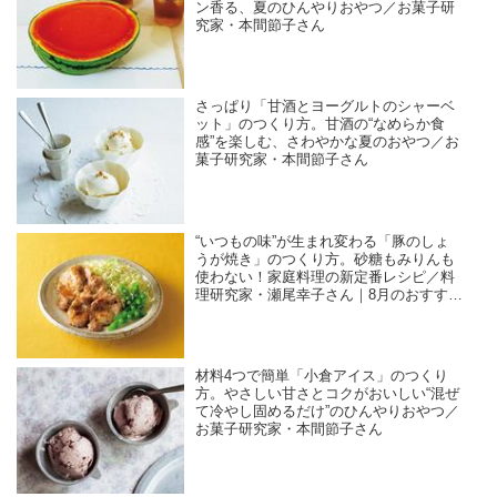
ン香る、夏のひんやりおやつ／お菓子研
究家・本間節子さん
さっぱり「甘酒とヨーグルトのシャーベ
ット」のつくり方。甘酒の“なめらか食
感”を楽しむ、さわやかな夏のおやつ／お
菓子研究家・本間節子さん
“いつもの味”が生まれ変わる「豚のしょ
うが焼き」のつくり方。砂糖もみりんも
使わない！家庭料理の新定番レシピ／料
理研究家・瀬尾幸子さん｜8月のおすすめ
記事
材料4つで簡単「小倉アイス」のつくり
方。やさしい甘さとコクがおいしい“混ぜ
て冷やし固めるだけ”のひんやりおやつ／
お菓子研究家・本間節子さん