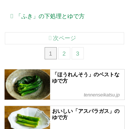
「ふき」の下処理とゆで方
次ページ
1
2
3
「ほうれんそう」のベストな
ゆで方
tennenseikatsu.jp
おいしい「アスパラガス」の
ゆで方