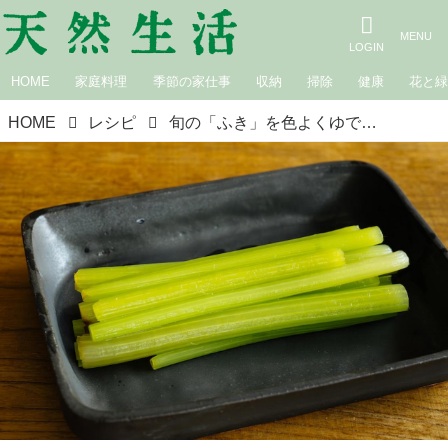
HOME
家庭料理
季節の家仕事
収納
掃除
健康
花と
HOME
レシピ
旬の「ふき」を色よくゆでるコツ。お弁当屋さんに教わる“おいしいゆで時間”とおひたしのつくり方／uzura・前田潤子さん