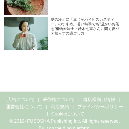
夏の冷えに「赤じそハイビスカスティ
ー」のすすめ。暑い時季でも“温かいお茶
を”植物療法士・鈴木七重さんに聞く夏バ
テ知らずの過ごし方
広告について
著作権について
書店様向け情報
運営会社について
利用規約
プライバシーポリシー
Cookieについて
© 2019- FUSOSHA Publishing Inc. All rights reserved.
Built on
the dino platform
.