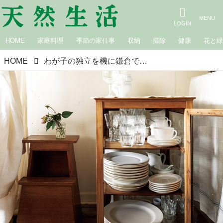
HOME
家庭料理
季節の家仕事
収納
掃除
健康
花と
HOME
わが子の独立を機に鎌倉でひとり暮らし。20代から集めた“選りすぐり”の白い器と「小さな食器棚」でシンプルに暮らす／ライアー奏者・山下りかさん