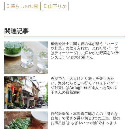
暮らしの知恵
山下りか
関連記事
植物療法士に聞く夏の体が整う「ハーブ
や野菜」の取り入れ方。とれたてハーブ
はティーソーダに、鮮やかな野菜を“バラ
ンスよく”／鈴木七重さん
円安でも「大人ひとり旅」を楽しみた
い。海外ならどこへ行く？ロストバゲー
ジ対策にはAirTag！旅の達人・地曳いく
子さんの最新旅術
自然派医師・本間真二郎さんの「身近な
自然」で暑さを乗り切る3つの工夫。夏の
お風呂は“よもぎやハッカ油”ですっきり