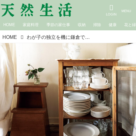
HOME
家庭料理
季節の家仕事
収納
掃除
健康
花と
HOME
わが子の独立を機に鎌倉でひとり暮らし。20代から集めた“選りすぐり”の白い器と「小さな食器棚」でシンプルに暮らす／ライアー奏者・山下りかさん