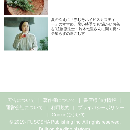
夏の冷えに「赤じそハイビスカスティ
ー」のすすめ。暑い時季でも“温かいお茶
を”植物療法士・鈴木七重さんに聞く夏バ
テ知らずの過ごし方
広告について
著作権について
書店様向け情報
運営会社について
利用規約
プライバシーポリシー
Cookieについて
© 2019- FUSOSHA Publishing Inc. All rights reserved.
Built on
the dino platform
.