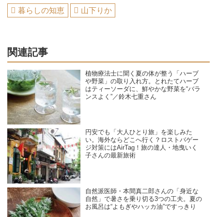
暮らしの知恵
山下りか
関連記事
植物療法士に聞く夏の体が整う「ハーブ
や野菜」の取り入れ方。とれたてハーブ
はティーソーダに、鮮やかな野菜を“バラ
ンスよく”／鈴木七重さん
円安でも「大人ひとり旅」を楽しみた
い。海外ならどこへ行く？ロストバゲー
ジ対策にはAirTag！旅の達人・地曳いく
子さんの最新旅術
自然派医師・本間真二郎さんの「身近な
自然」で暑さを乗り切る3つの工夫。夏の
お風呂は“よもぎやハッカ油”ですっきり