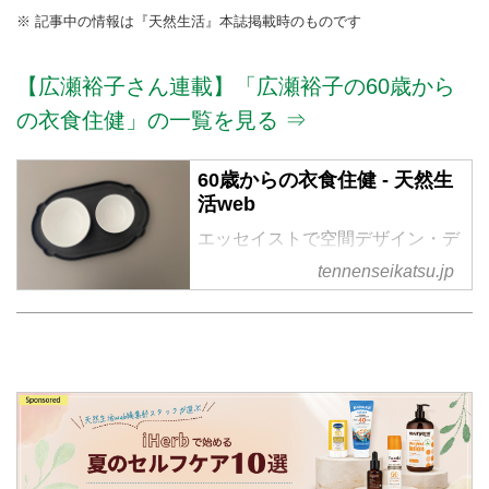
※ 記事中の情報は『天然生活』本誌掲載時のものです
【広瀬裕子さん連載】「広瀬裕子の60歳から
の衣食住健」の一覧を見る ⇒
60歳からの衣食住健 - 天然生
活web
エッセイストで空間デザイン・デ
ィレクターの広瀬裕子さん。50代
tennenseikatsu.jp
の時と比べ、60代は新たな変化が
あります。できなくなっていくこ
と、見送ることも増えますが、反
して、気づくこと、自分らしく過
ごせるようになる時間できれば、
年齢は、やさしくわたしに微笑ん
でくれるでしょう。「60代の衣食
住健」。おつき合いいただけた