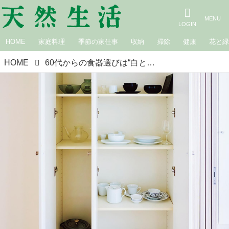
HOME
家庭料理
季節の家仕事
収納
掃除
健康
花と
HOME
60代からの食器選びは“白と黒”だけでいさぎよくラクに。エッセイスト・広瀬裕子さんがひとり暮らしで愛用する器と「小さな食器棚」を拝見