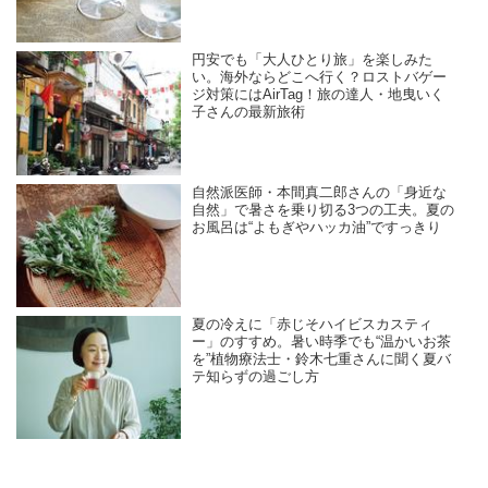
円安でも「大人ひとり旅」を楽しみた
い。海外ならどこへ行く？ロストバゲー
ジ対策にはAirTag！旅の達人・地曳いく
子さんの最新旅術
自然派医師・本間真二郎さんの「身近な
自然」で暑さを乗り切る3つの工夫。夏の
お風呂は“よもぎやハッカ油”ですっきり
夏の冷えに「赤じそハイビスカスティ
ー」のすすめ。暑い時季でも“温かいお茶
を”植物療法士・鈴木七重さんに聞く夏バ
テ知らずの過ごし方