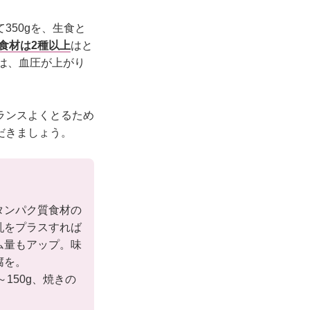
350gを、生食と
食材は2種以上
はと
は、血圧が上がり
ランスよくとるため
だきましょう。
タンパク質食材の
乳をプラスすれば
ム量もアップ。味
腐を。
～150g、焼きの