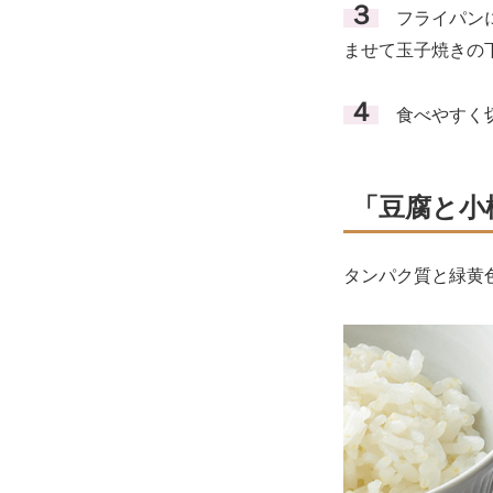
３
フライパンに
ませて玉子焼きの
４
食べやすく切
「豆腐と小
タンパク質と緑黄