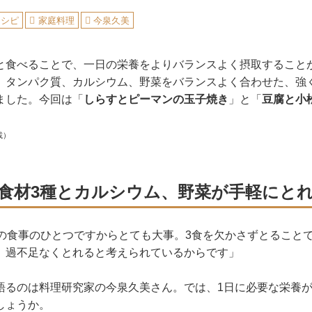
レシピ
家庭料理
今泉久美
と食べることで、一日の栄養をよりバランスよく摂取すること
、タンパク質、カルシウム、野菜をバランスよく合わせた、強
ました。今回は「
しらすとピーマンの玉子焼き
」と「
豆腐と小
載）
食材3種とカルシウム、野菜が手軽にと
回の食事のひとつですからとても大事。3食を欠かさずとること
、過不足なくとれると考えられているからです」
語るのは料理研究家の今泉久美さん。では、1日に必要な栄養
しょうか。