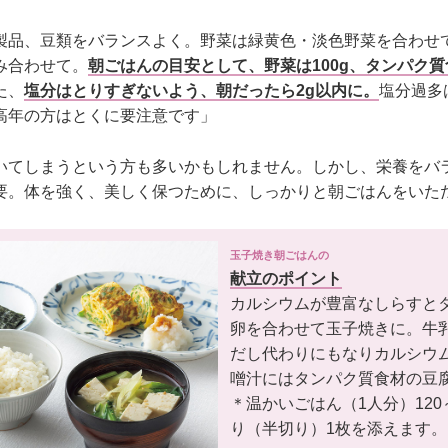
製品、豆類をバランスよく。野菜は緑黄色・淡色野菜を合わせて
み合わせて。
朝ごはんの目安として、野菜は100g、タンパク質
た、
塩分はとりすぎないよう、朝だったら2g以内に。
塩分過多
高年の方はとくに要注意です」
いてしまうという方も多いかもしれません。しかし、栄養をバ
要。体を強く、美しく保つために、しっかりと朝ごはんをいた
玉子焼き朝ごはんの
献立のポイント
カルシウムが豊富なしらすと
卵を合わせて玉子焼きに。牛
だし代わりにもなりカルシウ
噌汁にはタンパク質食材の豆
＊温かいごはん（1人分）120
り（半切り）1枚を添えます。