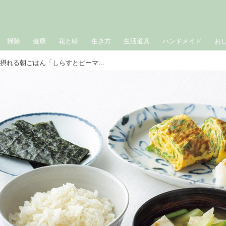
掃除
健康
花と緑
生き方
生活道具
ハンドメイド
お
タンパク質＆カルシウムが摂れる朝ごはん「しらすとピーマンの玉子焼き」と「豆腐と小松菜の味噌汁」のつくり方。栄養士に教わる“体を強く美しく”する献立／今泉久美さん