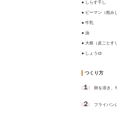
● しらす干し
● ピーマン（粗み
● 牛乳
● 油
● 大根（皮ごとす
● しょうゆ
つくり方
１
卵を溶き、牛
２
フライパンに