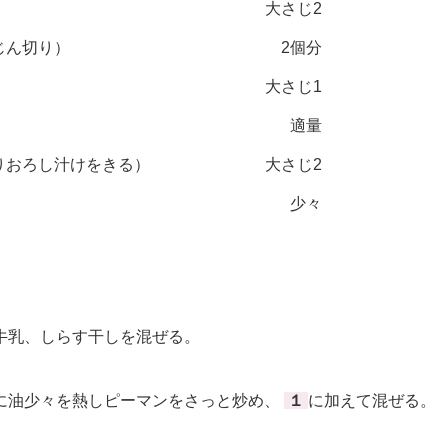
大さじ2
じん切り）
2個分
大さじ1
適量
りおろし汁けをきる）
大さじ2
少々
乳、しらす干しを混ぜる。
油少々を熱しピーマンをさっと炒め、
１
に加えて混ぜる。