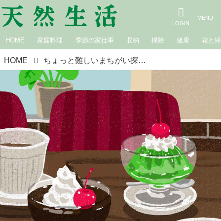
HOME
家庭料理
季節の家仕事
収納
掃除
健康
花と
HOME
ちょっと難しいまちがい探し｜昭和レトロな喫茶店