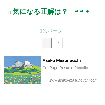
気になる正解は？ ⇨ ⇨ ⇨
次ページ
1
2
Asako Masunouchi
OnePage Resume Portfolio
www.asako-masunouchi.com