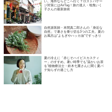
い。海外ならどこへ行く？ロストバゲー
ジ対策にはAirTag！旅の達人・地曳いく
子さんの最新旅術
自然派医師・本間真二郎さんの「身近な
自然」で暑さを乗り切る3つの工夫。夏の
お風呂は“よもぎやハッカ油”ですっきり
夏の冷えに「赤じそハイビスカスティ
ー」のすすめ。暑い時季でも“温かいお茶
を”植物療法士・鈴木七重さんに聞く夏バ
テ知らずの過ごし方