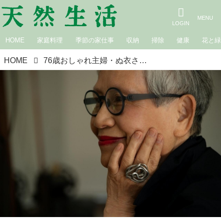
HOME
家庭料理
季節の家仕事
収納
掃除
健康
花と
HOME
76歳おしゃれ主婦・ぬ衣さんの「赤い口紅」は私らしさのスイッチを入れるおまじない。35年続く“メイク”のマイルール｜小さな幸せを重ねる暮らし