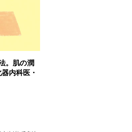
法。肌の潤
化器内科医・