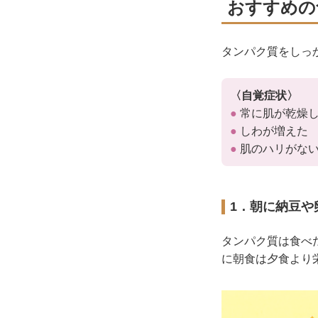
おすすめの
タンパク質をしっ
〈自覚症状〉
●
常に肌が乾燥
●
しわが増えた
●
肌のハリがな
1．朝に納豆や
タンパク質は食べ
に朝食は夕食より