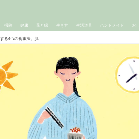
掃除
健康
花と緑
生き方
生活道具
ハンドメイド
お
40代からの「肌のしわや乾燥」を改善する4つの食事法。肌の潤いを保つ“タンパク質中心”のおすすめの食べ方／消化器内科医・工藤あきさん