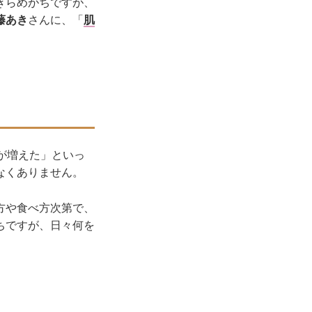
きらめがちですが、
藤あき
さんに、「
肌
。
が増えた」といっ
なくありません。
方や食べ方次第で、
ちですが、日々何を