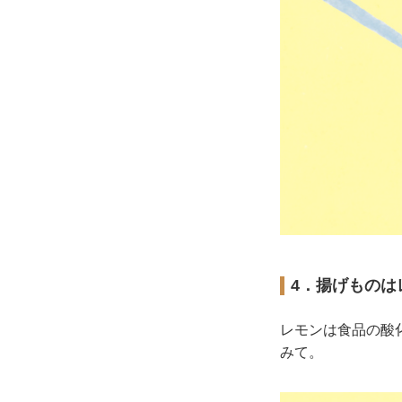
4．揚げものは
レモンは食品の酸
みて。