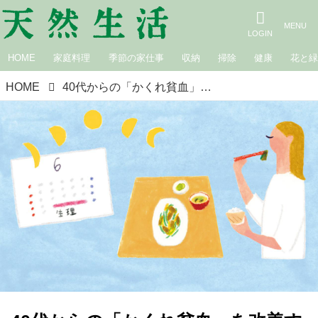
HOME
家庭料理
季節の家仕事
収納
掃除
健康
花と
HOME
40代からの「かくれ貧血」を改善する4つの食事法。血色や血行不良が気になる人に“タンパク質と鉄分”中心のおすすめの食べ方／消化器内科医・工藤あきさん