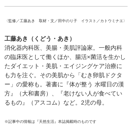
〈監修／工藤あき 取材・文／田中のり子 イラスト／カトウミナエ〉
工藤あき（くどう・あき）
消化器内科医、美腸・美肌評論家。一般内科
の臨床医として働くほか、腸活×菌活を生かし
たダイエット・美肌・エイジングケア治療に
も力を注ぐ。その美肌から「むき卵肌ドクタ
ー」の愛称も。著書に『体が整う 水曜日の漢
方』（大和書房）、『老けない人が食べてい
るもの』（アスコム）など。2児の母。
※記事中の情報は『天然生活』本誌掲載時のものです