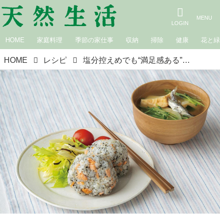
HOME
家庭料理
季節の家仕事
収納
掃除
健康
花と
HOME
レシピ
塩分控えめでも“満足感ある”朝ごはん「黒ごまさけおにぎり」と「厚揚げと豆苗の味噌汁」のつくり方。栄養士に教わる“体を強く美しく”する献立／今泉久美さん