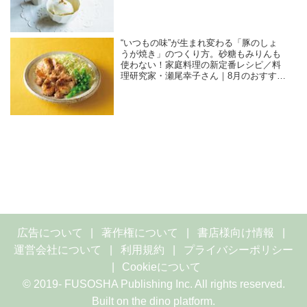
“いつもの味”が生まれ変わる「豚のしょ
うが焼き」のつくり方。砂糖もみりんも
使わない！家庭料理の新定番レシピ／料
理研究家・瀬尾幸子さん｜8月のおすすめ
記事
広告について
著作権について
書店様向け情報
運営会社について
利用規約
プライバシーポリシー
Cookieについて
© 2019- FUSOSHA Publishing Inc. All rights reserved.
Built on
the dino platform
.