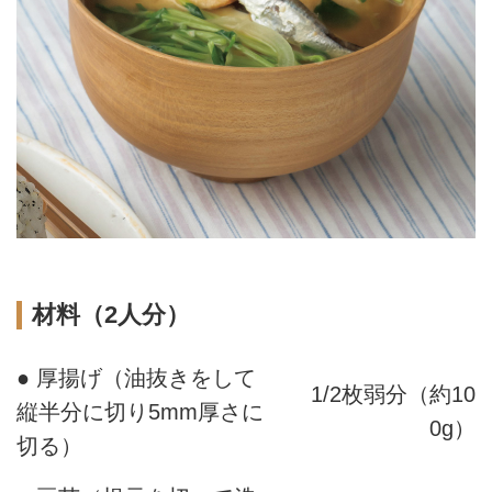
材料（2人分）
● 厚揚げ（油抜きをして
1/2枚弱分（約10
縦半分に切り5mm厚さに
0g）
切る）