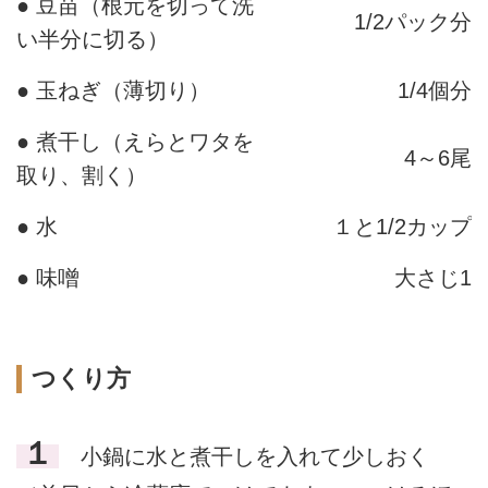
● 豆苗（根元を切って洗
1/2パック分
い半分に切る）
● 玉ねぎ（薄切り）
1/4個分
● 煮干し（えらとワタを
4～6尾
取り、割く）
● 水
１と1/2カップ
● 味噌
大さじ1
つくり方
１
小鍋に水と煮干しを入れて少しおく