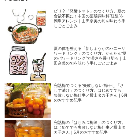
ピリ辛「発酵トマト」のつくり方。夏の
食欲不振に！中国の薬膳調味料“紅酸”を
簡単アレンジ｜山田奈美の旬を味わう手
しごとごよみ
夏の体を整える「新しょうがのハニーサ
ワードリンク」のつくり方。かんたん“夏
のパワードリンク”で暑さを乗り切る｜山
田奈美の旬を味わう手しごとごよみ
完熟梅でつくる“失敗しない”梅干し「さ
しす漬け」のつくり方。はじめてでも、
失敗しない梅仕事／横山タカ子さん｜6月
のおすすめ記事
完熟梅の「はちみつ梅酒」のつくり方。
はじめてでも失敗しない梅仕事／横山タ
カ子さん｜6月のおすすめ記事