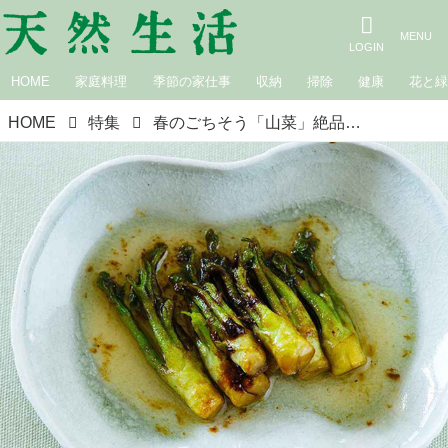
HOME
家庭料理
季節の家仕事
収納
掃除
健康
花と
HOME
特集
春のごちそう「山菜」絶品レシピ15選。わらびのあく抜きやぜんまいの戻し方など“下処理のコツ”もていねいに解説｜5月のおすすめ記事