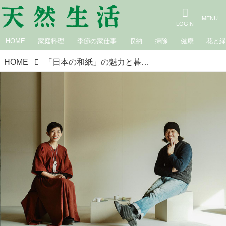
HOME
家庭料理
季節の家仕事
収納
掃除
健康
花と
HOME
「日本の和紙」の魅力と暮らしになじむ使い方。毎日使っても“とにかく丈夫”和紙空間で心地よく過ごす楽しみ／平澤まりこさん（版画家）×ハタノワタルさん（和紙職人）対談