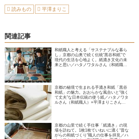
読みもの
平澤まりこ
関連記事
和紙職人と考える「サステナブルな暮ら
し」京都の山奥で続く伝統“黒谷和紙”で
現代の生活を心地よく。紙漉き文化の未
来と思い／ハタノワタルさん（和紙職
人）×平澤まりこさん（版画家・イラス
トレーター）
京都の秘境で生まれる手漉き和紙「黒谷
和紙」の魅力。おおらかな風合いと“強く
て丈夫”な日本伝統の使う紙／ハタノワタ
ルさん（和紙職人）×平澤まりこさん
（版画家・イラストレーター）
京都の山里で続く手仕事「紙漉き」の現
場を訪ねて。1枚1枚ていねいに漉く“昔な
がらの和紙づくり”職人の仕事を拝見／ハ