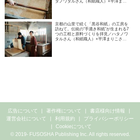
タノワタルさん（和紙職人）×平澤まり
こさん（版画家・イラストレーター）
京都の山里で続く「黒谷和紙」の工房を
訪ねて。伝統の“手漉き和紙”が生まれる7
つの工程と原料づくりを拝見／ハタノワ
タルさん（和紙職人）×平澤まりこさん
（版画家・イラストレーター）
広告について
著作権について
書店様向け情報
運営会社について
利用規約
プライバシーポリシー
Cookieについて
© 2019- FUSOSHA Publishing Inc. All rights reserved.