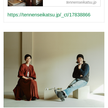
7つの工程と原料づくりを
tennenseikatsu.jp
拝見／ハタノワタルさん
（和紙職人）×平澤まりこ
https://tennenseikatsu.jp/_ct/17838866
さん（版画家・イラストレ
ーター） - 天然生活web
和紙を使った版画作品を手掛け
るイラストレーター・版画家の
平澤まりこさんが、京都・綾部
へ。アーティストで和紙職人の
ハタノワタルさんの工房を訪
ね、和紙づくりの現場を見せて
もらいました。古くから続く
「黒谷和紙」のできる過程と紙
の原料づくりを紹介します。
（『天然生活』2025年5月号掲
載）