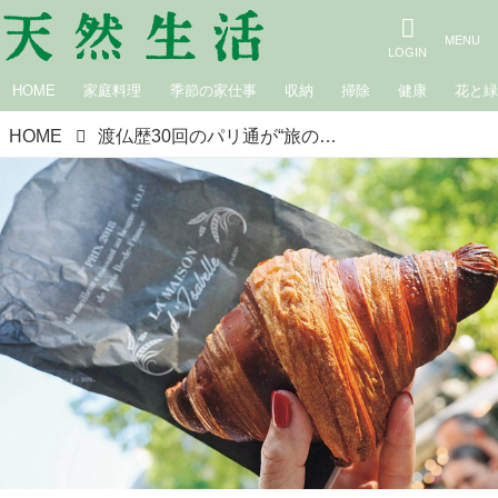
HOME
家庭料理
季節の家仕事
収納
掃除
健康
花と
HOME
渡仏歴30回のパリ通が“旅の最終日”に必ず持ち帰る「焼き立てクロワッサン」おいしく持ち帰るコツを伝授！愛するクロワッサンの名店3選も／エッセイスト・桜井かおりさん