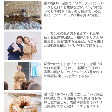
第3の故郷・金沢で「ワクワク」にチャレ
ンジした日々と素敵なご縁。いくつにな
っても“前向きに楽しめる自分”でいるた
めに｜カフェロッタ桜井かおりの雑記
帖“楽しみは見つけるもの”
「パリは私の生き方を変えてくれた場
所」渡仏歴30回以上・桜井かおりさんが
編集者と語る“旅する目線だからこそ書け
た1冊”誕生秘話『パリを持って帰ろう』
出版記念トークイベントレポート／東
京・青山 NHK文化センター
60代のわたしには「キュート」は最上級
のほめ言葉！"うれしい循環”が生まれる
言葉の選び方｜カフェロッタ桜井かおり
の雑記帖“楽しみは見つけるもの”
渡仏歴30回のパリ通に教わる「パリ旅記
録の残し方」帰国後も“幸せ気分”を持ち
帰る旅の楽しみ。食品やお土産はパチリ
と撮影してすぐ記録！／エッセイスト・
桜井かおりさん