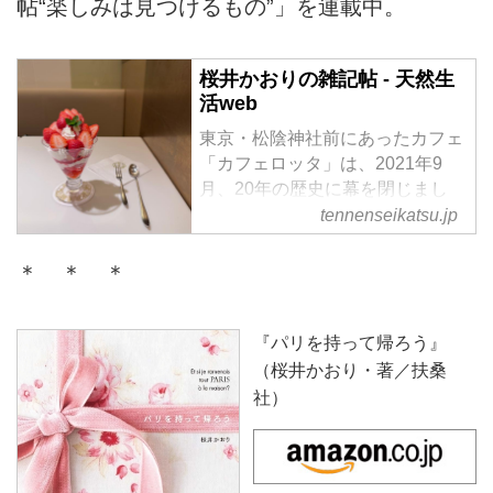
帖“楽しみは見つけるもの”」を連載中。
桜井かおりの雑記帖 - 天然生
活web
東京・松陰神社前にあったカフェ
「カフェロッタ」は、2021年9
月、20年の歴史に幕を閉じまし
た。「カフェロッタ」店主で、現
tennenseikatsu.jp
在は文筆家や講師として活躍中の
桜井かおりさんは、どんなときで
＊ ＊ ＊
も“楽しみ”を見つけるのが得意で
す。さて、今日はどんな“楽し
み”が見つかるでしょうか。
『パリを持って帰ろう』
（桜井かおり・著／扶桑
社）