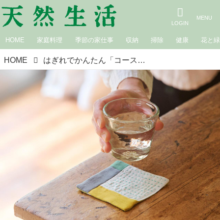
HOME
家庭料理
季節の家仕事
収納
掃除
健康
花と
HOME
はぎれでかんたん「コースター」のつくり方。さらりとした素材で“かわいく手づくり”ミシンや手縫いで楽しむ布小物／布作家・不動美穂さん