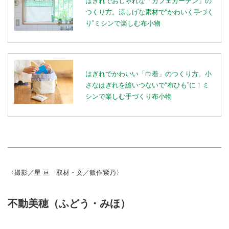
はぎれでおしゃれな「カフェカーテン」の
つくり方。涼しげな素材で“かわいく手づく
り”ミシンで楽しむ布小物
はぎれでかわいい「巾着」のつくり方。小
さなはぎれを縫いつないで“布ひも”に！ミ
シンで楽しむ手づくり布小物
〈撮影／星 亘 取材・文／飯作紫乃〉
不動美穂（ふどう・みほ）