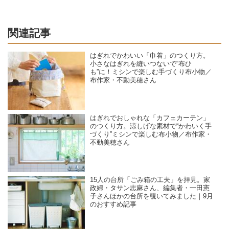
関連記事
はぎれでかわいい「巾着」のつくり方。
小さなはぎれを縫いつないで“布ひ
も”に！ミシンで楽しむ手づくり布小物／
布作家・不動美穂さん
はぎれでおしゃれな「カフェカーテン」
のつくり方。涼しげな素材で“かわいく手
づくり”ミシンで楽しむ布小物／布作家・
不動美穂さん
15人の台所「ごみ箱の工夫」を拝見。家
政婦・タサン志麻さん、編集者・一田憲
子さんほかの台所を覗いてみました｜9月
のおすすめ記事