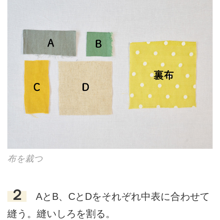
布を裁つ
２
AとB、CとDをそれぞれ中表に合わせて
縫う。縫いしろを割る。