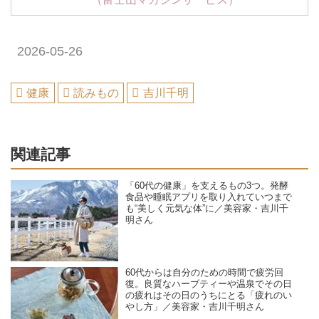
2026-05-26
健康
読みもの
吉川千明
関連記事
「60代の健康」を支えるもの3つ。発酵
食品や睡眠アプリを取り入れていつまで
も“美しく元気な体”に／美容家・吉川千
明さん
60代からは自分のための時間で疲労回
復。良質なハーブティーや温泉でその日
の疲れはその日のうちにとる「疲れのい
やし方」／美容家・吉川千明さん