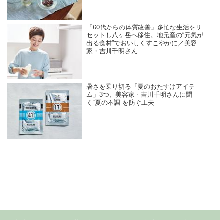
「60代からの体質改善」多忙な生活をリ
セットし八ヶ岳へ移住。地元産の“元気が
出る食材”でおいしくすこやかに／美容
家・吉川千明さん
暑さを乗り切る「夏のおたすけアイテ
ム」3つ。美容家・吉川千明さんに聞
く“夏の不調”を防ぐ工夫