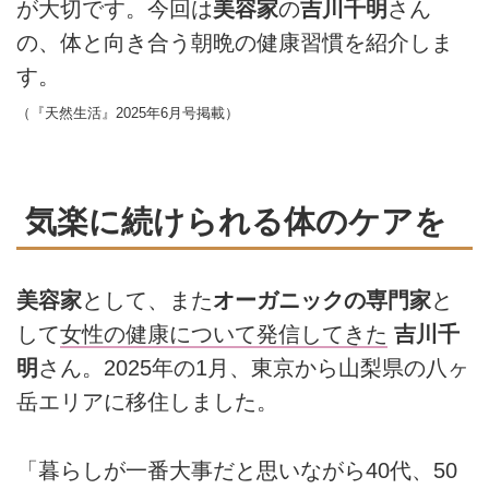
が大切です。今回は
美容家
の
吉川千明
さん
の、体と向き合う朝晩の健康習慣を紹介しま
す。
（『天然生活』2025年6月号掲載）
気楽に続けられる体のケアを
美容家
として、また
オーガニックの専門家
と
して
女性の健康について発信してきた
吉川千
明
さん。2025年の1月、東京から山梨県の八ヶ
岳エリアに移住しました。
「暮らしが一番大事だと思いながら40代、50