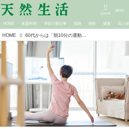
HOME
家庭料理
季節の家仕事
収納
掃除
健康
花と
HOME
60代からは「朝10分の運動」と夜のマッサージで体調管理。パジャマのまま気楽にできる“ラジオ体操やヨガ”で体をラクに／美容家・吉川千明さん