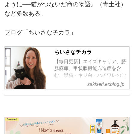
ように──猫がつないだ命の物語』（青土社）
など多数ある。
ブログ「ちいさなチカラ」
ちいさなチカラ
【毎日更新】エイズキャリア、膀
胱麻痺、甲状腺機能亢進症を含
む、黒猫・キジ白・ハチワレのご
きげんさん日記
sakiseri.exblog.jp