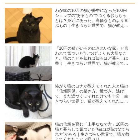
わが家の10匹の猫が夢中になった100円
ショップの“あるもの”でつくるおもちゃ
とは？身近にあった、高価なものより喜
ぶもの｜生きづらい世界で、猫が教えて
くれたこと／咲セリ
「10匹の猫がいるのにきれいな家」と言
われて気づいた“しつけ”よりも大切なこ
と。猫のことを知れば知るほど暮らしは
整う｜生きづらい世界で、猫が教えてく
れたこと／咲セリ
怖がり猫のヨナが教えてくれた人と猫の
「信頼関係」の築き方。近づき、逃げ
て、また近づく…それだけでも十分｜生
きづらい世界で、猫が教えてくれたこと
／咲セリ
猫の信頼を育む「上手ななで方」10匹の
猫と暮らして気づいた“猫には猫のなでら
れ方”がある｜生きづらい世界で、猫が教
えてくれたこと／咲セリ