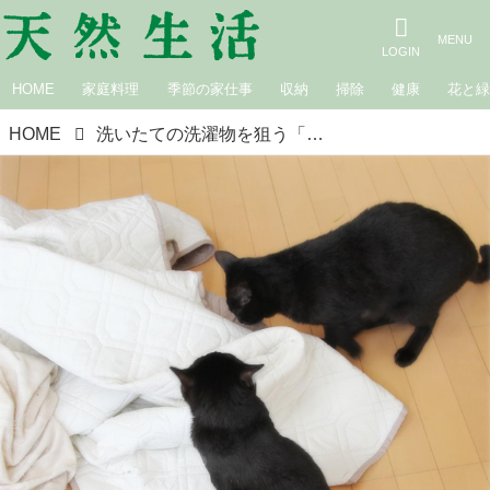
HOME
家庭料理
季節の家仕事
収納
掃除
健康
花と
HOME
洗いたての洗濯物を狙う「黒い影」ふかふかの布が大好きな猫たちと“ゆるく整える”梅雨入り前の準備｜生きづらい世界で、猫が教えてくれたこと／咲セリ