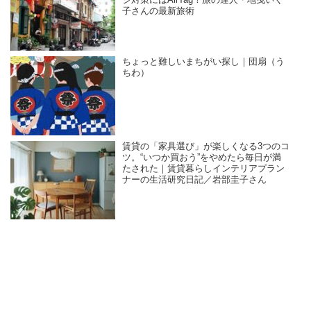
ジ対策にはAirTag！旅の達人・地曳いく
子さんの最新旅術
ちょっと難しいまちがい探し｜団扇（う
ちわ）
賃貸の「家具選び」が楽しくなる3つのコ
ツ。“いつか買おう”をやめたら毎日が満
たされた｜賃貸暮らしインテリアプラン
ナーの生活研究日記／岩部圭子さん