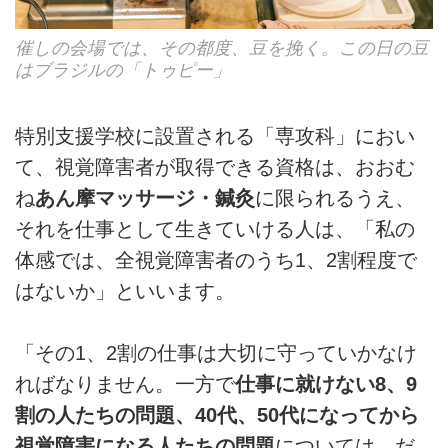
催しの会場では、その都度、豆を挽く。この日の豆
はブラジルの「トゥピー」
特別支援学校に設置される「専攻科」におい
て、視覚障害者が取得できる資格は、おおむ
ね
あん摩マッサージ・鍼灸
に限られるうえ、
それを仕事として生きていける人は、「私の
体感では、全視覚障害者のうち1、2割程度で
はないか」といいます。
「その1、2割の仕事は大切に守っていかなけ
ればなりません。一方で
仕事に就けない8、9
割の人たちの問題、40代、50代になってから
視覚障害になる人たちの問題
については、だ