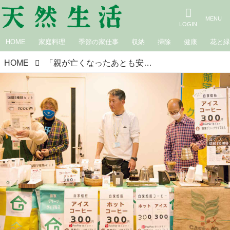
HOME
家庭料理
季節の家仕事
収納
掃除
健康
花と
HOME
「親が亡くなったあとも安心して暮らせる未来に」視覚障害のある人たちが働ける“コーヒー焙煎”の仕事づくりへの挑戦／領家グリーンゲイブルズ（埼玉・上尾）