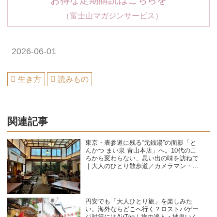
お得な定期購読はこちらを
（富士山マガジンサービス）
2026-06-01
生き方
読みもの
関連記事
東京・表参道に残る“元銭湯”の面影「と
んかつ まい泉 青山本店」へ。10代のこ
ろから変わらない、思い出の味を訪ねて
｜大人のひとり散歩道／カメラマン・石
黒美穂子さん
円安でも「大人ひとり旅」を楽しみた
い。海外ならどこへ行く？ロストバゲー