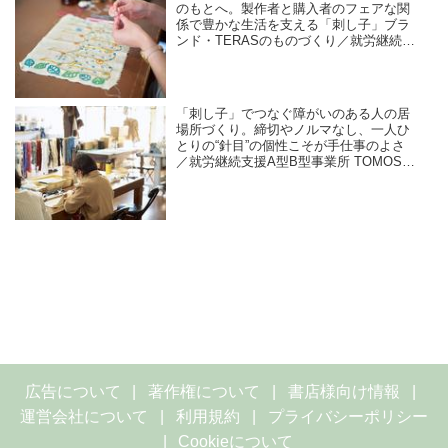
のもとへ。製作者と購入者のフェアな関
係で豊かな生活を支える「刺し子」ブラ
ンド・TERASのものづくり／就労継続支
援A型B型事業所 TOMOS company Ltd.
「刺し子」でつなぐ障がいのある人の居
場所づくり。締切やノルマなし、一人ひ
とりの“針目”の個性こそが手仕事のよさ
／就労継続支援A型B型事業所 TOMOS
company Ltd.
広告について
著作権について
書店様向け情報
運営会社について
利用規約
プライバシーポリシー
Cookieについて