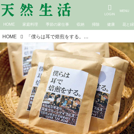
HOME
家庭料理
季節の家仕事
収納
掃除
健康
花と
HOME
「僕らは耳で焙煎をする。」埼玉・上尾で視覚障害のある人たちがつくる“人気コーヒー”が生まれるまで／領家グリーンゲイブルズ