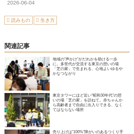
2026-06-04
読みもの
生き方
関連記事
地域の“声かけ”がだれかを助ける一歩
に。多世代が交流する東京の憩いの場
「芝の家」で生まれる、心地よいゆるや
かなつながり
東京タワーにほど近い“昭和30年代”の憩
いの場「芝の家」を訪ねて。赤ちゃんか
ら高齢者まで自由に出入りできる、なく
てはならない場所
売り上げは“100%”障がいのあるつくり手