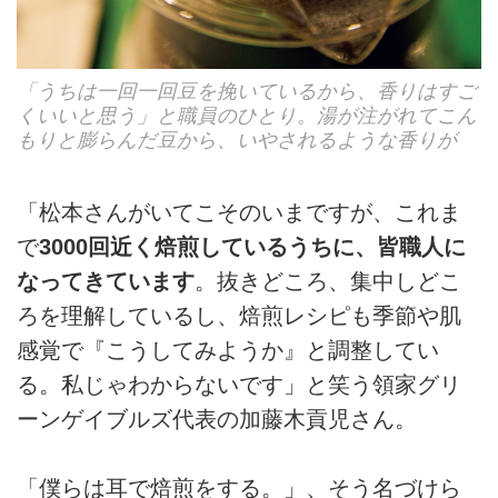
「うちは一回一回豆を挽いているから、香りはすご
くいいと思う」と職員のひとり。湯が注がれてこん
もりと膨らんだ豆から、いやされるような香りが
「松本さんがいてこそのいまですが、これま
で
3000回近く焙煎しているうちに、皆職人に
なってきています
。抜きどころ、集中しどこ
ろを理解しているし、焙煎レシピも季節や肌
感覚で『こうしてみようか』と調整してい
る。私じゃわからないです」と笑う領家グリ
ーンゲイブルズ代表の加藤木貢児さん。
「僕らは耳で焙煎をする。」、そう名づけら