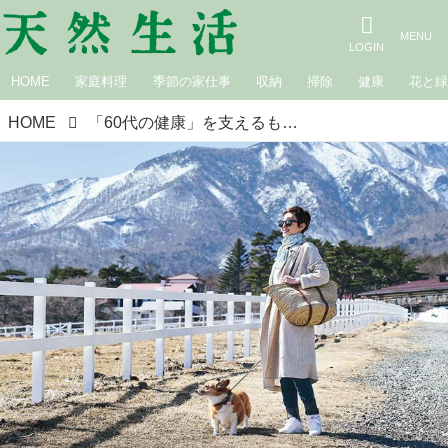
HOME
家庭料理
季節の家仕事
収納
掃除
健康
花と
HOME
「60代の健康」を支えるもの3つ。発酵食品や睡眠アプリを取り入れていつまでも“美しく元気な体”に／美容家・吉川千明さん