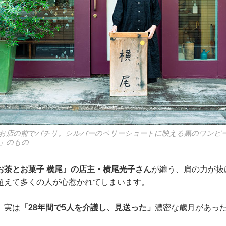
したお店の前でパチリ。シルバーのベリーショートに映える黒のワンピ
」のもの
お茶とお菓子 横尾』の店主・横尾光子さん
が纏う、肩の力が抜
超えて多くの人が心惹かれてしまいます。
、実は
「28年間で5人を介護し、見送った」
濃密な歳月があっ