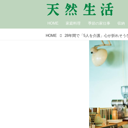
HOME
家庭料理
季節の家仕事
収納
HOME