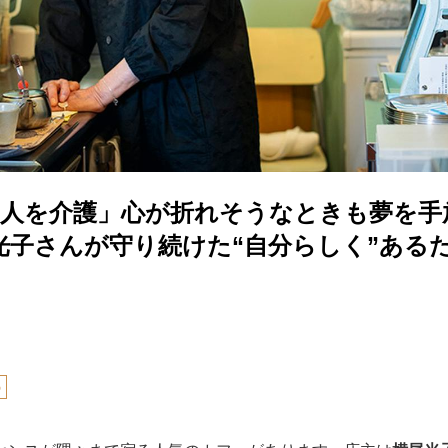
「5人を介護」心が折れそうなときも夢を
尾光子さんが守り続けた“自分らしく”ある
の