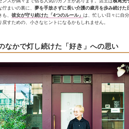
センスが隅々まで宿る人気のカフェがあります。店主は
横尾光
な佇まいの裏に、
夢を手放さずに長い介護の歳月を歩み続けた
きも、
彼女が守り続けた「4つのルール」
は、忙しい日々に自
り戻すための、小さなヒントになるかもしれません。
のなかで灯し続けた「好き」への思い