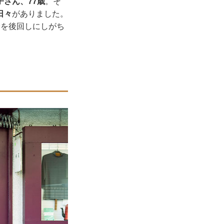
子さん、77歳
。そ
日々
がありました。
分を後回しにしがち