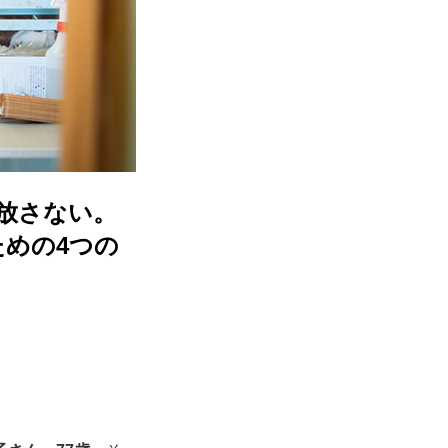
手放さない。
ための4つの