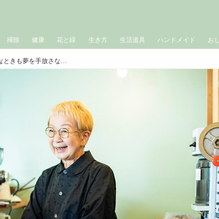
掃除
健康
花と緑
生き方
生活道具
ハンドメイド
お
28年間で「5人を介護」心が折れそうなときも夢を手放さない。77歳・横尾光子さんが守り続けた“自分らしく”あるための4つのルール