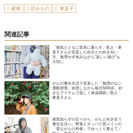
健康
読みもの
東直子
関連記事
「病気とともに気長に暮らす」歌人・東
直子さんが見直した自分との向き合い
方。無理せず休みながら“楽しい遊び”も
大切に
がんの養生生活で見直した「無理のない
運動習慣」休憩しながら毎日5000歩、好
きなアイテムで楽しく体温調節／歌人・
東直子さん
病気知らずの日々から、がんと向き合う
養生生活へ。野菜とタンパク質メインの
「昔ながらの和食」でゆっくり整えて／