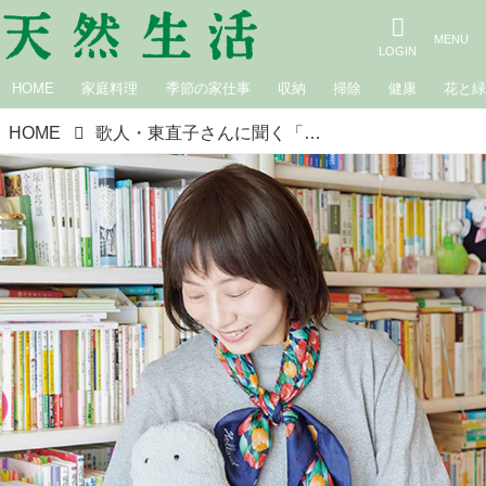
HOME
家庭料理
季節の家仕事
収納
掃除
健康
花と
HOME
歌人・東直子さんに聞く「毎日の健康」を支えるもの3つ。朝晩10分のヨガやハーブティーで病気とともに気長に暮らしたい