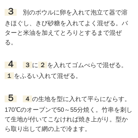
３
別のボウルに卵を入れて泡立て器で溶
きほぐし、きび砂糖を入れてよく混ぜる。バ
ターと米油を加えてとろりとするまで混ぜ
る。
４
３
に
２
を入れてゴムべらで混ぜる。
１
をふるい入れて混ぜる。
５
４
の生地を型に入れて平らにならす。
170℃のオーブンで50～55分焼く。竹串を刺し
て生地が付いてこなければ焼き上がり。型か
ら取り出して網の上で冷ます。