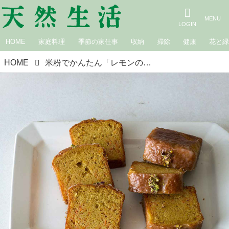
HOME
家庭料理
季節の家仕事
収納
掃除
健康
花と
HOME
米粉でかんたん「レモンのキャロットケーキ」のつくり方。材料を混ぜて焼くだけ！さっぱり軽やかな米粉のケーキ／キャロットケーキ研究家・小豆田マチ子さん