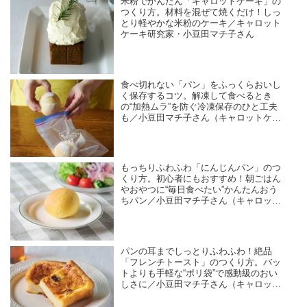
米粉でかんたん「キャロットケーキ」の
つくり方。材料を混ぜて焼くだけ！しっ
とり軽やかな米粉のケーキ／キャロット
ケーキ研究家・小豆田マチ子さん
食べ切れない「パン」をふっくらおいし
く保存するコツ。解凍して食べるとき
の“加熱ムラ”を防ぐ冷凍保存のひと工夫
も／小豆田マチ子さん（キャロットケー
キ研究家）
もっちりふわふわ「にんじんパン」のつ
くり方。初心者にもおすすめ！朝ごはん
やおやつに“毎日食べたい”かんたんおう
ちパン／小豆田マチ子さん（キャロット
ケーキ研究家）
パンの耳までしっとりふわふわ！絶品
「フレンチトースト」のつくり方。バッ
トよりも手軽な“ポリ袋”で感動級のおい
しさに／小豆田マチ子さん（キャロット
ケーキ研究家）