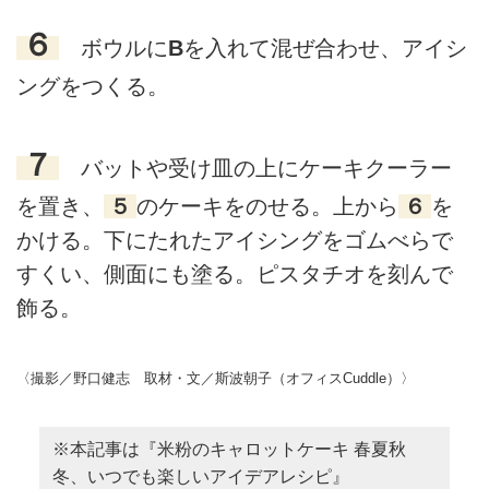
６
ボウルに
B
を入れて混ぜ合わせ、アイシ
ングをつくる。
７
バットや受け皿の上にケーキクーラー
を置き、
５
のケーキをのせる。上から
６
を
かける。下にたれたアイシングをゴムべらで
すくい、側面にも塗る。ピスタチオを刻んで
飾る。
〈撮影／野口健志 取材・文／斯波朝子（オフィスCuddle）〉
※本記事は『米粉のキャロットケーキ 春夏秋
冬、いつでも楽しいアイデアレシピ』