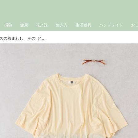
掃除
健康
花と緑
生き方
生活道具
ハンドメイド
お
おしゃれのABC◇ 5月「初夏のトップスの着まわし」その（4）クロップド丈Tシャツの着まわし3コーデ 現役スタイリストが、おしゃれの悩みを解決｜植村美智子