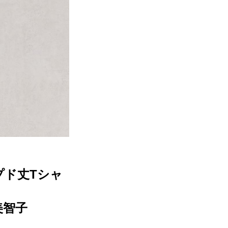
プド丈Tシャ
美智子