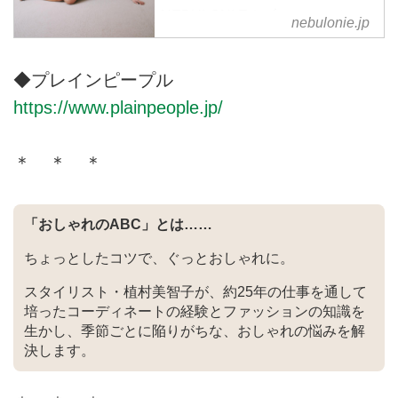
NEBULONI Eネブローニのオフィ
nebulonie.jp
シャルオンラインサイト。
NEBULONI Eネブローニは1950
年前半にEugenio Nebulonieによ
◆プレインピープル
って設立された優れたクラフトマ
https://www.plainpeople.jp/
ンシップとイタリアンスタイルに
定評のある老舗ブランド。創立者
たちから受け継がれた伝統的な靴
＊ ＊ ＊
作りの製法をそのままに、今もな
お熟練された職人がハンドメイド
で一点一点丁寧に作り続けていま
「おしゃれのABC」とは……
す。
ちょっとしたコツで、ぐっとおしゃれに。
スタイリスト・植村美智子が、約25年の仕事を通して
培ったコーディネートの経験とファッションの知識を
生かし、季節ごとに陥りがちな、おしゃれの悩みを解
決します。