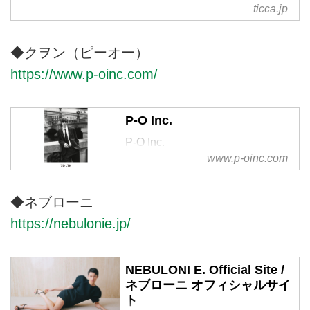
ticca.jp
自由でしなやかでエレガントなブ
ランド、TICCA / ティッカのオフ
ィシャルサイトです。
◆クヲン（ピーオー）
https://www.p-oinc.com/
P-O Inc.
P-O Inc.
www.p-oinc.com
◆ネブローニ
https://nebulonie.jp/
NEBULONI E. Official Site /
ネブローニ オフィシャルサイ
ト