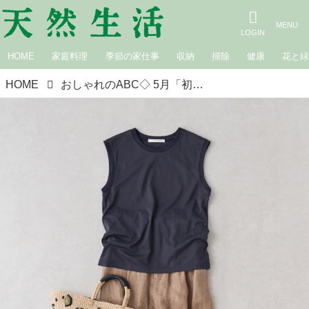
HOME
家庭料理
季節の家仕事
収納
掃除
健康
花と
HOME
おしゃれのABC◇ 5月「初夏のトップスの着まわし」その（5）ノースリーブカットソーの着まわし3コーデ 現役スタイリストが、おしゃれの悩みを解決｜植村美智子