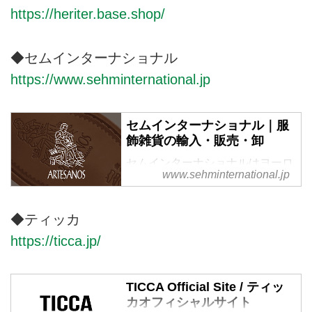
https://heriter.base.shop/
デュートリステス）のTOPページ
です。オフィシャルサイトならで
はの豊富な品揃え。
◆セムインターナショナル
https://www.sehminternational.jp
セムインターナショナル｜服
飾雑貨の輸入・販売・卸
セムインターナショナルはヨーロ
www.sehminternational.jp
ッパ、アメリカの服飾及び服雑貨
の輸入、販売、卸を行っていま
す。
◆ティッカ
https://ticca.jp/
TICCA Official Site / ティッ
カオフィシャルサイト