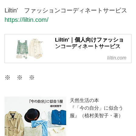
Liltin' ファッションコーディネートサービス
https://liltin.com/
Liltin'｜個人向けファッショ
ンコーディネートサービス
リルティンは、個人の方が日頃の
liltin.com
ファッションに関するお悩みを相
談できる、パーソナルなコーディ
※ ※ ※
ネートサービスです。今のあなた
に似合うスタイルを現役スタイリ
ストがご提案。ファッションを楽
しむお手伝いをいたします。
天然生活の本
『「今の自分」に似合う
服』（植村美智子・著）