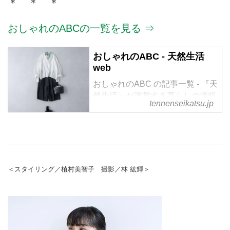
＊ ＊ ＊
おしゃれのABCの一覧を見る ⇒
おしゃれのABC - 天然生活
web
おしゃれのABC の記事一覧 - 『天
然生活』が運営する暮らしの情報
tennenseikatsu.jp
サイト。食やファッション、暮ら
しの知恵はもちろん、Webオリジ
ナルの情報を毎日配信
＜スタイリング／植村美智子 撮影／林 紘輝＞