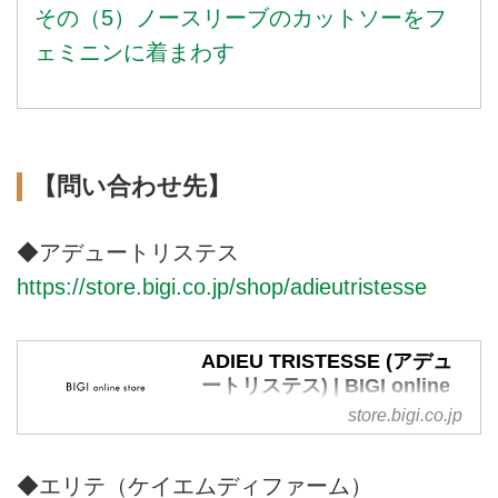
その（5）ノースリーブのカットソーをフ
ェミニンに着まわす
【問い合わせ先】
◆アデュートリステス
https://store.bigi.co.jp/shop/adieutristesse
ADIEU TRISTESSE (アデュ
ートリステス) | BIGI online
store - ビギ オンラインスト
store.bigi.co.jp
ア
株式会社ビギが運営する公式通販
◆エリテ（ケイエムディファーム）
サイト・ADIEU TRISTESSE（ア