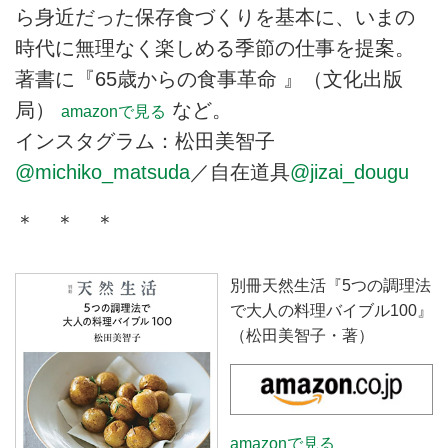
ら身近だった保存食づくりを基本に、いまの
時代に無理なく楽しめる季節の仕事を提案。
著書に『65歳からの食事革命 』（文化出版
局）
など。
amazonで見る
インスタグラム：松田美智子
@michiko_matsuda
／自在道具
@jizai_dougu
＊ ＊ ＊
別冊天然生活『5つの調理法
で大人の料理バイブル100』
（松田美智子・著）
amazonで見る