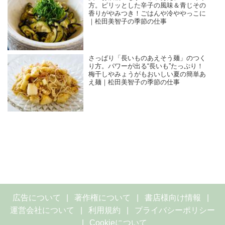
方。ピリッとした辛子の風味＆青じその
香りがやみつき！ごはんや冷ややっこに
｜松田美智子の季節の仕事
さっぱり「長いものあえそう麺」のつく
り方。パワーが出る“長いも”たっぷり！
梅干しやみょうがもおいしい夏の簡単あ
え麺｜松田美智子の季節の仕事
広告について
著作権について
書店様向け情報
運営会社について
利用規約
プライバシーポリシー
Cookieについて