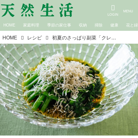
HOME
家庭料理
季節の家仕事
収納
掃除
健康
花と
HOME
レシピ
初夏のさっぱり副菜「クレソンとじゃこのおひたし」のつくり方。さわやかな香りとほのかな辛みを“和風だし”で楽しむひと皿｜松田美智子の季節の仕事