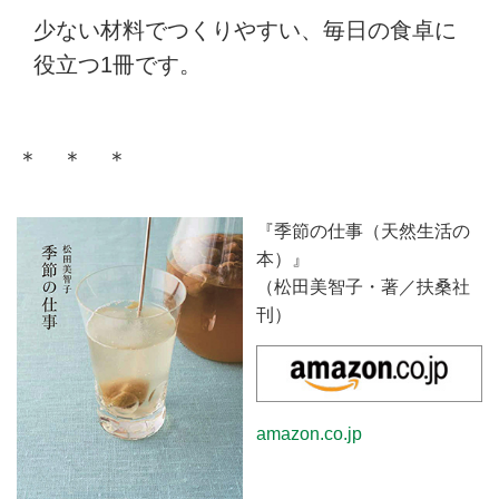
少ない材料でつくりやすい、毎日の食卓に
役立つ1冊です。
＊ ＊ ＊
『季節の仕事（天然生活の
本）』
（松田美智子・著／扶桑社
刊）
amazon.co.jp