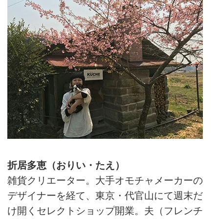
事、週末は夫と小さなレストラン
を営んでいる折居多恵さん。もと
もと雑貨クリエイターとして東京
で店を経営しており、仕事も暮ら
しも無理をしてでも計画的に進め
るタイプ。田舎暮らしをしたかっ
たわけではないといいます。計画
や常識より“面白さ”を優先した結
果、思いもよらなかった場所で、
50代のいまも、日々、あたらしい
自分を発見しているそう。今回は
「だれもが暮らしのクリエイタ
ー」と気づいたお話。
折居多恵（おりい・たえ）
雑貨クリエーター。大手オモチャメーカーの
デザイナーを経て、東京・代官山にて週末だ
け開くセレクトショップ開業。夫（フレンチ