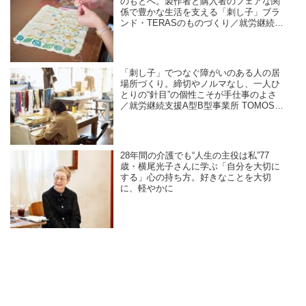
のもとへ。製作者と購入者のフェアな関
係で豊かな生活を支える「刺し子」ブラ
ンド・TERASのものづくり／就労継続支
援A型B型事業所 TOMOS company Ltd.
「刺し子」でつなぐ障がいのある人の居
場所づくり。締切やノルマなし、一人ひ
とりの“針目”の個性こそが手仕事のよさ
／就労継続支援A型B型事業所 TOMOS
company Ltd.
28年間の介護でも“人生の主役は私”77
歳・横尾光子さんに学ぶ「自分を大切に
する」心の持ち方。好きなことを大切
に、軽やかに