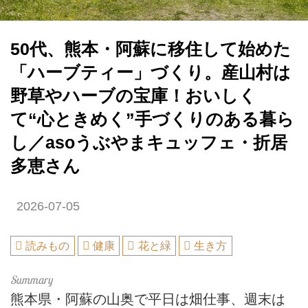
50代、熊本・阿蘇に移住して始めた
「ハーブティー」づくり。産山村は
野草やハーブの宝庫！おいしく
て“心ときめく”手づくりのある暮ら
し／asoうぶやまキュッフェ・折居
多恵さん
2026-07-05
読みもの
健康
花と緑
生き方
熊本県・阿蘇の山奥で平日は畑仕事、週末は