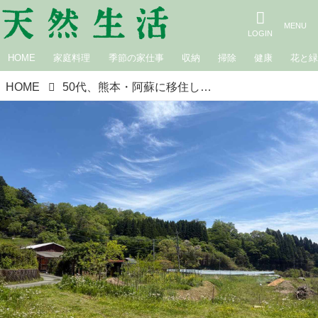
HOME
家庭料理
季節の家仕事
収納
掃除
健康
花と
HOME
50代、熊本・阿蘇に移住して始めた「ハーブティー」づくり。産山村は野草やハーブの宝庫！おいしくて“心ときめく”手づくりのある暮らし／asoうぶやまキュッフェ・折居多恵さん