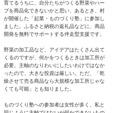
育てるうちに、自分たちがつくる野菜やハー
るタイプ。田舎暮らしをしたかっ
たわけではないといいます。計画
ブを商品化できないかと思い、あるとき、村
や常識より“面白さ”を優先した結
が開催した「起業・ものづくり塾」に参加し
果、思いもよらなかった場所で、
50代のいまも、日々、あたらしい
ました。ふるさと納税の返礼品などに、商品
自分を発見しているそう。今回は
開発を無料でサポートする伴走型支援です。
「だれもが暮らしのクリエイタ
ー」と気づいたお話。
野菜の加工品など、アイデアはたくさん出て
くるのですが、何かをつくるときは加工所が
必要。主軸のなりわいにしたいわけではなか
ったので、大きな投資は厳しい。ただ、「乾
燥させて売る商品なら大規模な加工所じゃな
くても可能」とも知りました。
ものづくり塾への参加者は女性が多く、私と
同じように主軸ではないが何かできないもの