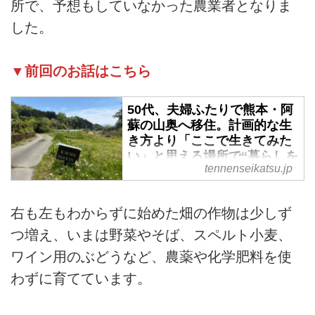
所で、予想もしていなかった農業者となりま
した。
▼前回のお話はこちら
50代、夫婦ふたりで熊本・阿
蘇の山奥へ移住。計画的な生
き方より「ここで生きてみた
い」と思える場所で“暮らしを
tennenseikatsu.jp
手づくり”してみる／asoうぶ
やまキュッフェ・折居多恵さ
ん - 天然生活web
右も左もわからずに始めた畑の作物は少しず
熊本県・阿蘇の山奥で平日は畑仕
つ増え、いまは野菜やそば、スペルト小麦、
事、週末は夫と小さなレストラン
ワイン用のぶどうなど、農薬や化学肥料を使
を営んでいる折居多恵さん。もと
もと雑貨クリエイターとして東京
わずに育てています。
で店を経営しており、仕事も暮ら
しも無理をしてでも計画的に進め