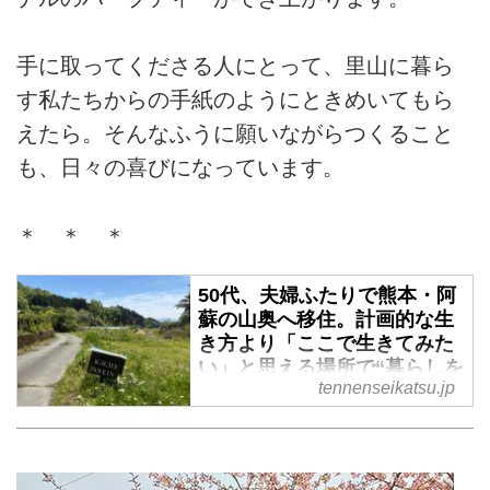
手に取ってくださる人にとって、里山に暮ら
す私たちからの手紙のようにときめいてもら
えたら。そんなふうに願いながらつくること
も、日々の喜びになっています。
＊ ＊ ＊
50代、夫婦ふたりで熊本・阿
蘇の山奥へ移住。計画的な生
き方より「ここで生きてみた
い」と思える場所で“暮らしを
tennenseikatsu.jp
手づくり”してみる／asoうぶ
やまキュッフェ・折居多恵さ
ん - 天然生活web
熊本県・阿蘇の山奥で平日は畑仕